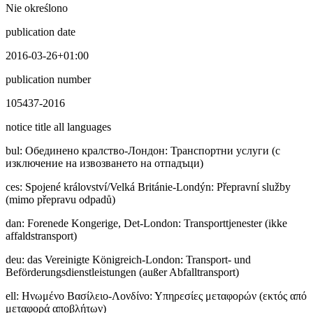
Nie określono
publication date
2016-03-26+01:00
publication number
105437-2016
notice title all languages
bul
:
Обединено кралство-Лондон: Транспортни услуги (с
изключение на извозването на отпадъци)
ces
:
Spojené království/Velká Británie-Londýn: Přepravní služby
(mimo přepravu odpadů)
dan
:
Forenede Kongerige, Det-London: Transporttjenester (ikke
affaldstransport)
deu
:
das Vereinigte Königreich-London: Transport- und
Beförderungsdienstleistungen (außer Abfalltransport)
ell
:
Ηνωμένο Βασίλειο-Λονδίνο: Υπηρεσίες μεταφορών (εκτός από
μεταφορά αποβλήτων)