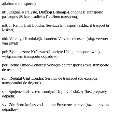
atkritumu transportu)
lit
:
Jungtinė Karalystė, Didžioji Britanija-Londonas: Transporto
paslaugos (išskyrus atliekų išvežimo transportą)
mlt
:
Ir-Renju Unit-Londra: Servizzi ta' trasport (eskluż it-trasport ta'
l-iskart)
nld
:
Verenigd Koninkrijk-Londen: Vervoersdiensten (uitg. vervoer
van afval)
pol
:
Zjednoczone Królestwo-Londyn: Usługi transportowe (z
wyłączeniem transportu odpadów)
por
:
Reino Unido-Londres: Serviços de transporte (excl. transporte
de resíduos)
ron
:
Regatul Unit-Londra: Servicii de transport (cu excepţia
transportului de deşeuri)
slk
:
Spojené kráľovstvo-Londýn: Dopravné služby (bez prepravy
odpadu)
slv
:
Združeno kraljestvo-London: Prevozne storitve (razen prevoza
odpadkov)