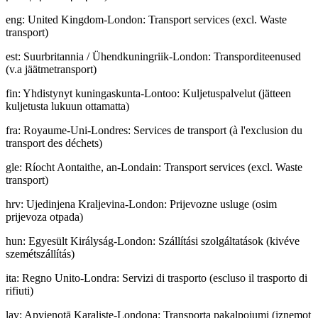
eng
:
United Kingdom-London: Transport services (excl. Waste
transport)
est
:
Suurbritannia / Ühendkuningriik-London: Transporditeenused
(v.a jäätmetransport)
fin
:
Yhdistynyt kuningaskunta-Lontoo: Kuljetuspalvelut (jätteen
kuljetusta lukuun ottamatta)
fra
:
Royaume-Uni-Londres: Services de transport (à l'exclusion du
transport des déchets)
gle
:
Ríocht Aontaithe, an-Londain: Transport services (excl. Waste
transport)
hrv
:
Ujedinjena Kraljevina-London: Prijevozne usluge (osim
prijevoza otpada)
hun
:
Egyesült Királyság-London: Szállítási szolgáltatások (kivéve
szemétszállítás)
ita
:
Regno Unito-Londra: Servizi di trasporto (escluso il trasporto di
rifiuti)
lav
:
Apvienotā Karaliste-Londona: Transporta pakalpojumi (izņemot