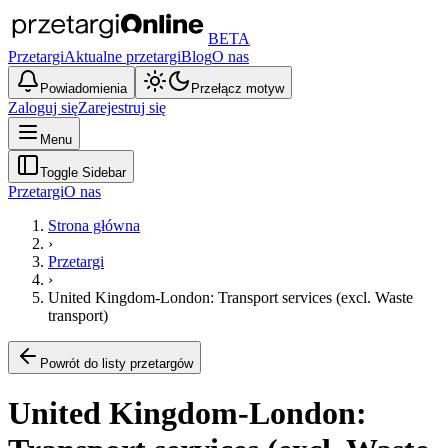
BETA
Przetargi
Aktualne przetargi
Blog
O nas
Powiadomienia
Przełącz motyw
Zaloguj się
Zarejestruj się
Menu
Toggle Sidebar
Przetargi
O nas
Strona główna
›
Przetargi
›
United Kingdom-London: Transport services (excl. Waste
transport)
Powrót do listy przetargów
United Kingdom-London: