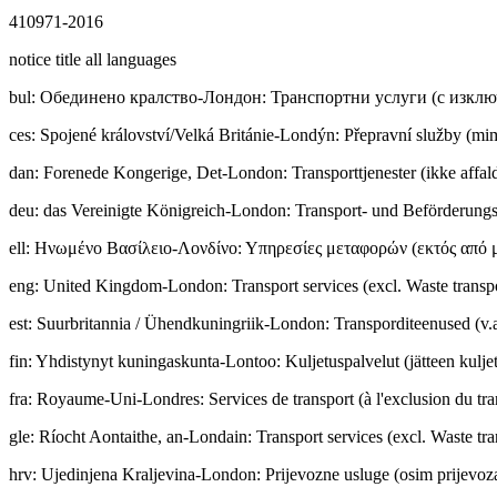
410971-2016
notice title all languages
bul
:
Обединено кралство-Лондон: Транспортни услуги (с изклю
ces
:
Spojené království/Velká Británie-Londýn: Přepravní služby (m
dan
:
Forenede Kongerige, Det-London: Transporttjenester (ikke affald
deu
:
das Vereinigte Königreich-London: Transport- und Beförderungsd
ell
:
Ηνωμένο Βασίλειο-Λονδίνο: Υπηρεσίες μεταφορών (εκτός από 
eng
:
United Kingdom-London: Transport services (excl. Waste transp
est
:
Suurbritannia / Ühendkuningriik-London: Transporditeenused (v.a
fin
:
Yhdistynyt kuningaskunta-Lontoo: Kuljetuspalvelut (jätteen kuljet
fra
:
Royaume-Uni-Londres: Services de transport (à l'exclusion du tra
gle
:
Ríocht Aontaithe, an-Londain: Transport services (excl. Waste tra
hrv
:
Ujedinjena Kraljevina-London: Prijevozne usluge (osim prijevoz