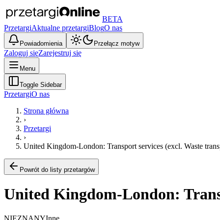
BETA
Przetargi
Aktualne przetargi
Blog
O nas
Powiadomienia
Przełącz motyw
Zaloguj się
Zarejestruj się
Menu
Toggle Sidebar
Przetargi
O nas
Strona główna
›
Przetargi
›
United Kingdom-London: Transport services (excl. Waste trans
Powrót do listy przetargów
United Kingdom-London: Transpo
NIEZNANY
Inne