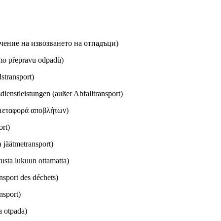
чение на извозването на отпадъци)
imo přepravu odpadů)
stransport)
ienstleistungen (außer Abfalltransport)
μεταφορά αποβλήτων)
ort)
 jäätmetransport)
usta lukuun ottamatta)
nsport des déchets)
nsport)
a otpada)