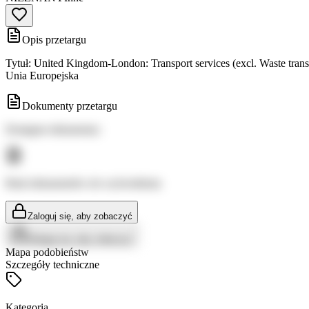
Opis przetargu
Tytuł: United Kingdom-London: Transport services (excl. Waste tra
Unia Europejska
Dokumenty przetargu
Dostępne dokumenty:
Brak dokumentów do wyświetlenia
Zaloguj się, aby zobaczyć
Zaloguj się, aby zobaczyć
Mapa podobieństw
Szczegóły techniczne
Kategoria