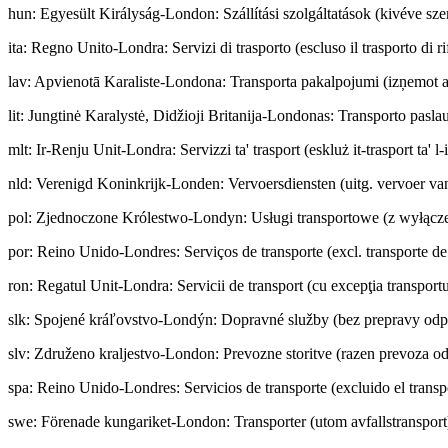
hun
:
Egyesült Királyság-London: Szállítási szolgáltatások (kivéve szem
ita
:
Regno Unito-Londra: Servizi di trasporto (escluso il trasporto di rif
lav
:
Apvienotā Karaliste-Londona: Transporta pakalpojumi (izņemot a
lit
:
Jungtinė Karalystė, Didžioji Britanija-Londonas: Transporto paslau
mlt
:
Ir-Renju Unit-Londra: Servizzi ta' trasport (eskluż it-trasport ta' l-
nld
:
Verenigd Koninkrijk-Londen: Vervoersdiensten (uitg. vervoer van
pol
:
Zjednoczone Królestwo-Londyn: Usługi transportowe (z wyłącz
por
:
Reino Unido-Londres: Serviços de transporte (excl. transporte de
ron
:
Regatul Unit-Londra: Servicii de transport (cu excepţia transportu
slk
:
Spojené kráľovstvo-Londýn: Dopravné služby (bez prepravy od
slv
:
Združeno kraljestvo-London: Prevozne storitve (razen prevoza o
spa
:
Reino Unido-Londres: Servicios de transporte (excluido el transp
swe
:
Förenade kungariket-London: Transporter (utom avfallstransport