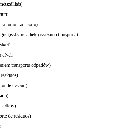
étszállítás)
iuti)
tkritumu transportu)
gos (išskyrus atliekų išvežimo transportą)
iskart)
 afval)
eniem transportu odpadów)
 resíduos)
lui de deşeuri)
padu)
dpadkov)
orte de residuos)
)