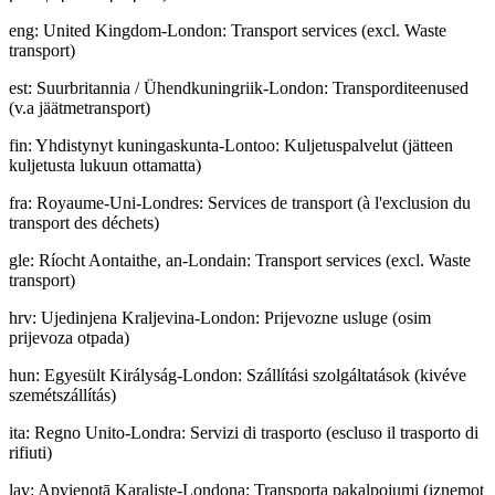
eng
:
United Kingdom-London: Transport services (excl. Waste
transport)
est
:
Suurbritannia / Ühendkuningriik-London: Transporditeenused
(v.a jäätmetransport)
fin
:
Yhdistynyt kuningaskunta-Lontoo: Kuljetuspalvelut (jätteen
kuljetusta lukuun ottamatta)
fra
:
Royaume-Uni-Londres: Services de transport (à l'exclusion du
transport des déchets)
gle
:
Ríocht Aontaithe, an-Londain: Transport services (excl. Waste
transport)
hrv
:
Ujedinjena Kraljevina-London: Prijevozne usluge (osim
prijevoza otpada)
hun
:
Egyesült Királyság-London: Szállítási szolgáltatások (kivéve
szemétszállítás)
ita
:
Regno Unito-Londra: Servizi di trasporto (escluso il trasporto di
rifiuti)
lav
:
Apvienotā Karaliste-Londona: Transporta pakalpojumi (izņemot