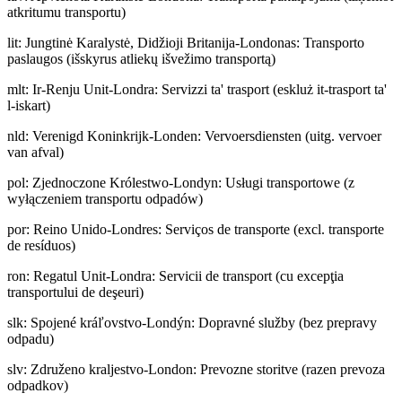
atkritumu transportu)
lit
:
Jungtinė Karalystė, Didžioji Britanija-Londonas: Transporto
paslaugos (išskyrus atliekų išvežimo transportą)
mlt
:
Ir-Renju Unit-Londra: Servizzi ta' trasport (eskluż it-trasport ta'
l-iskart)
nld
:
Verenigd Koninkrijk-Londen: Vervoersdiensten (uitg. vervoer
van afval)
pol
:
Zjednoczone Królestwo-Londyn: Usługi transportowe (z
wyłączeniem transportu odpadów)
por
:
Reino Unido-Londres: Serviços de transporte (excl. transporte
de resíduos)
ron
:
Regatul Unit-Londra: Servicii de transport (cu excepţia
transportului de deşeuri)
slk
:
Spojené kráľovstvo-Londýn: Dopravné služby (bez prepravy
odpadu)
slv
:
Združeno kraljestvo-London: Prevozne storitve (razen prevoza
odpadkov)