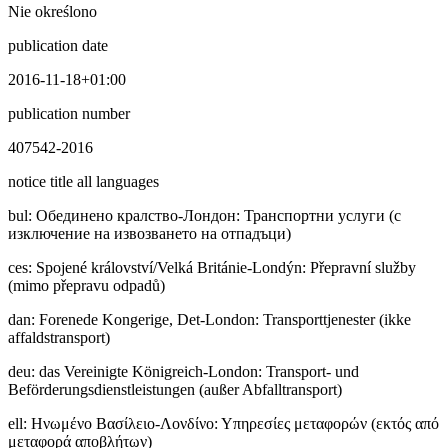
Nie określono
publication date
2016-11-18+01:00
publication number
407542-2016
notice title all languages
bul
:
Обединено кралство-Лондон: Транспортни услуги (с
изключение на извозването на отпадъци)
ces
:
Spojené království/Velká Británie-Londýn: Přepravní služby
(mimo přepravu odpadů)
dan
:
Forenede Kongerige, Det-London: Transporttjenester (ikke
affaldstransport)
deu
:
das Vereinigte Königreich-London: Transport- und
Beförderungsdienstleistungen (außer Abfalltransport)
ell
:
Ηνωμένο Βασίλειο-Λονδίνο: Υπηρεσίες μεταφορών (εκτός από
μεταφορά αποβλήτων)