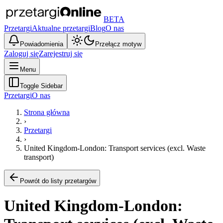
BETA
Przetargi
Aktualne przetargi
Blog
O nas
Powiadomienia
Przełącz motyw
Zaloguj się
Zarejestruj się
Menu
Toggle Sidebar
Przetargi
O nas
Strona główna
›
Przetargi
›
United Kingdom-London: Transport services (excl. Waste
transport)
Powrót do listy przetargów
United Kingdom-London: