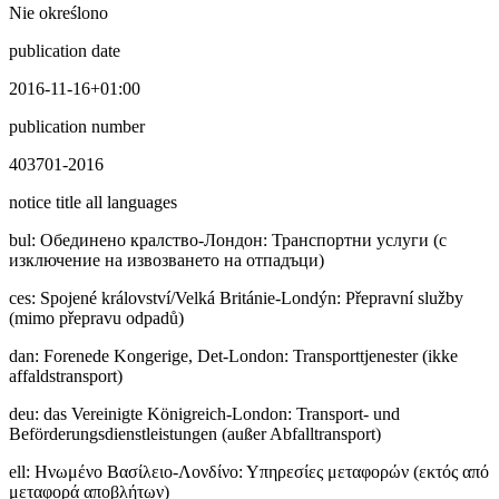
Nie określono
publication date
2016-11-16+01:00
publication number
403701-2016
notice title all languages
bul
:
Обединено кралство-Лондон: Транспортни услуги (с
изключение на извозването на отпадъци)
ces
:
Spojené království/Velká Británie-Londýn: Přepravní služby
(mimo přepravu odpadů)
dan
:
Forenede Kongerige, Det-London: Transporttjenester (ikke
affaldstransport)
deu
:
das Vereinigte Königreich-London: Transport- und
Beförderungsdienstleistungen (außer Abfalltransport)
ell
:
Ηνωμένο Βασίλειο-Λονδίνο: Υπηρεσίες μεταφορών (εκτός από
μεταφορά αποβλήτων)