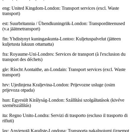
eng
:
United Kingdom-London: Transport services (excl. Waste
transport)
est
:
Suurbritannia / Ühendkuningriik-London: Transporditeenused
(v.a jäätmetransport)
fin
:
Yhdistynyt kuningaskunta-Lontoo: Kuljetuspalvelut (jätteen
kuljetusta lukuun ottamatta)
fra
:
Royaume-Uni-Londres: Services de transport (à l'exclusion du
transport des déchets)
gle
:
Ríocht Aontaithe, an-Londain: Transport services (excl. Waste
transport)
hrv
:
Ujedinjena Kraljevina-London: Prijevozne usluge (osim
prijevoza otpada)
hun
:
Egyesült Királyság-London: Szállítási szolgáltatások (kivéve
szemétszállítás)
ita
:
Regno Unito-Londra: Servizi di trasporto (escluso il trasporto di
rifiuti)
lav
:
Apvienotā Karaliste-Londona: Transporta pakalpojumi (izņemot