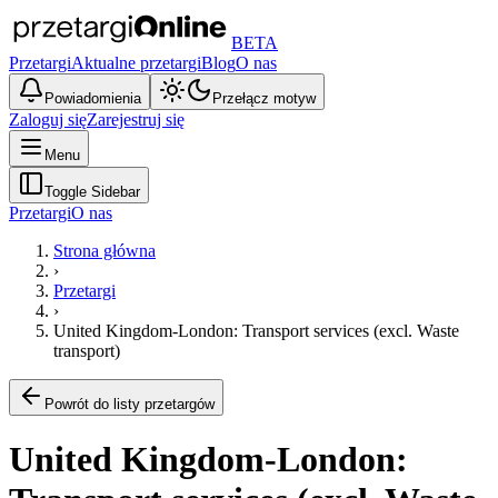
BETA
Przetargi
Aktualne przetargi
Blog
O nas
Powiadomienia
Przełącz motyw
Zaloguj się
Zarejestruj się
Menu
Toggle Sidebar
Przetargi
O nas
Strona główna
›
Przetargi
›
United Kingdom-London: Transport services (excl. Waste
transport)
Powrót do listy przetargów
United Kingdom-London: