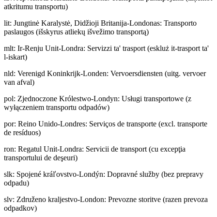
atkritumu transportu)
lit
:
Jungtinė Karalystė, Didžioji Britanija-Londonas: Transporto
paslaugos (išskyrus atliekų išvežimo transportą)
mlt
:
Ir-Renju Unit-Londra: Servizzi ta' trasport (eskluż it-trasport ta'
l-iskart)
nld
:
Verenigd Koninkrijk-Londen: Vervoersdiensten (uitg. vervoer
van afval)
pol
:
Zjednoczone Królestwo-Londyn: Usługi transportowe (z
wyłączeniem transportu odpadów)
por
:
Reino Unido-Londres: Serviços de transporte (excl. transporte
de resíduos)
ron
:
Regatul Unit-Londra: Servicii de transport (cu excepţia
transportului de deşeuri)
slk
:
Spojené kráľovstvo-Londýn: Dopravné služby (bez prepravy
odpadu)
slv
:
Združeno kraljestvo-London: Prevozne storitve (razen prevoza
odpadkov)