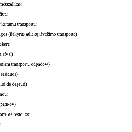
étszállítás)
iuti)
tkritumu transportu)
gos (išskyrus atliekų išvežimo transportą)
iskart)
 afval)
eniem transportu odpadów)
 resíduos)
lui de deşeuri)
padu)
dpadkov)
orte de residuos)
)