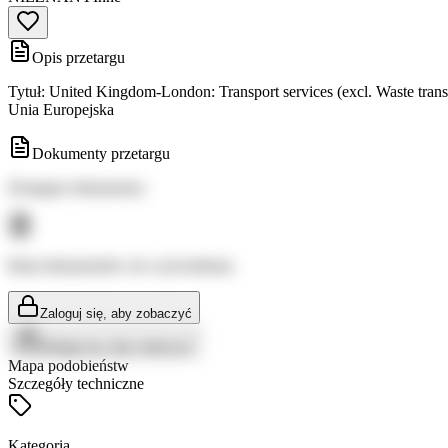
Opis przetargu
Tytuł: United Kingdom-London: Transport services (excl. Waste tra
Unia Europejska
Dokumenty przetargu
Dostępne dokumenty:
Brak dokumentów do wyświetlenia
Zaloguj się, aby zobaczyć
Zaloguj się, aby zobaczyć
Mapa podobieństw
Szczegóły techniczne
Kategoria