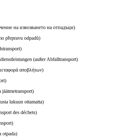
чение на извозването на отпадъци)
imo přepravu odpadů)
stransport)
ienstleistungen (außer Abfalltransport)
μεταφορά αποβλήτων)
ort)
 jäätmetransport)
usta lukuun ottamatta)
nsport des déchets)
nsport)
a otpada)