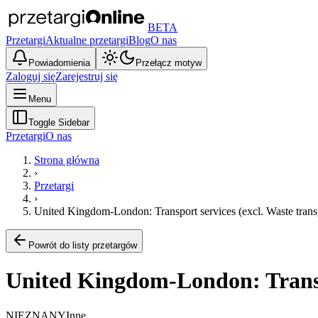
BETA
Przetargi
Aktualne przetargi
Blog
O nas
Powiadomienia
Przełącz motyw
Zaloguj się
Zarejestruj się
Menu
Toggle Sidebar
Przetargi
O nas
Strona główna
›
Przetargi
›
United Kingdom-London: Transport services (excl. Waste trans
Powrót do listy przetargów
United Kingdom-London: Transpo
NIEZNANY
Inne