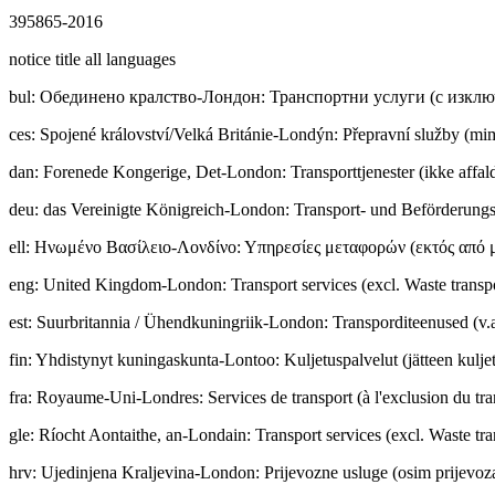
395865-2016
notice title all languages
bul
:
Обединено кралство-Лондон: Транспортни услуги (с изклю
ces
:
Spojené království/Velká Británie-Londýn: Přepravní služby (m
dan
:
Forenede Kongerige, Det-London: Transporttjenester (ikke affald
deu
:
das Vereinigte Königreich-London: Transport- und Beförderungsd
ell
:
Ηνωμένο Βασίλειο-Λονδίνο: Υπηρεσίες μεταφορών (εκτός από 
eng
:
United Kingdom-London: Transport services (excl. Waste transp
est
:
Suurbritannia / Ühendkuningriik-London: Transporditeenused (v.a
fin
:
Yhdistynyt kuningaskunta-Lontoo: Kuljetuspalvelut (jätteen kuljet
fra
:
Royaume-Uni-Londres: Services de transport (à l'exclusion du tra
gle
:
Ríocht Aontaithe, an-Londain: Transport services (excl. Waste tra
hrv
:
Ujedinjena Kraljevina-London: Prijevozne usluge (osim prijevoz