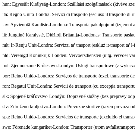
hun
:
Egyesült Királyság-London: Szállítási szolgáltatások (kivéve szem
ita
:
Regno Unito-Londra: Servizi di trasporto (escluso il trasporto di rif
lav
:
Apvienotā Karaliste-Londona: Transporta pakalpojumi (izņemot a
lit
:
Jungtinė Karalystė, Didžioji Britanija-Londonas: Transporto paslau
mlt
:
Ir-Renju Unit-Londra: Servizzi ta' trasport (eskluż it-trasport ta' l-
nld
:
Verenigd Koninkrijk-Londen: Vervoersdiensten (uitg. vervoer van
pol
:
Zjednoczone Królestwo-Londyn: Usługi transportowe (z wyłącz
por
:
Reino Unido-Londres: Serviços de transporte (excl. transporte de
ron
:
Regatul Unit-Londra: Servicii de transport (cu excepţia transportu
slk
:
Spojené kráľovstvo-Londýn: Dopravné služby (bez prepravy od
slv
:
Združeno kraljestvo-London: Prevozne storitve (razen prevoza o
spa
:
Reino Unido-Londres: Servicios de transporte (excluido el transp
swe
:
Förenade kungariket-London: Transporter (utom avfallstransport