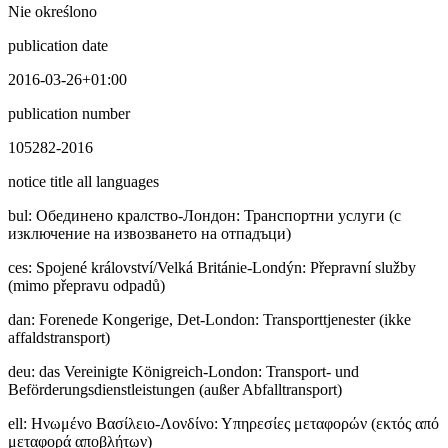
Nie określono
publication date
2016-03-26+01:00
publication number
105282-2016
notice title all languages
bul
:
Обединено кралство-Лондон: Транспортни услуги (с
изключение на извозването на отпадъци)
ces
:
Spojené království/Velká Británie-Londýn: Přepravní služby
(mimo přepravu odpadů)
dan
:
Forenede Kongerige, Det-London: Transporttjenester (ikke
affaldstransport)
deu
:
das Vereinigte Königreich-London: Transport- und
Beförderungsdienstleistungen (außer Abfalltransport)
ell
:
Ηνωμένο Βασίλειο-Λονδίνο: Υπηρεσίες μεταφορών (εκτός από
μεταφορά αποβλήτων)