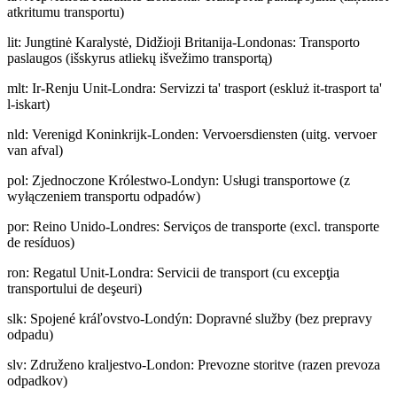
atkritumu transportu)
lit
:
Jungtinė Karalystė, Didžioji Britanija-Londonas: Transporto
paslaugos (išskyrus atliekų išvežimo transportą)
mlt
:
Ir-Renju Unit-Londra: Servizzi ta' trasport (eskluż it-trasport ta'
l-iskart)
nld
:
Verenigd Koninkrijk-Londen: Vervoersdiensten (uitg. vervoer
van afval)
pol
:
Zjednoczone Królestwo-Londyn: Usługi transportowe (z
wyłączeniem transportu odpadów)
por
:
Reino Unido-Londres: Serviços de transporte (excl. transporte
de resíduos)
ron
:
Regatul Unit-Londra: Servicii de transport (cu excepţia
transportului de deşeuri)
slk
:
Spojené kráľovstvo-Londýn: Dopravné služby (bez prepravy
odpadu)
slv
:
Združeno kraljestvo-London: Prevozne storitve (razen prevoza
odpadkov)