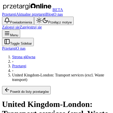
BETA
Przetargi
Aktualne przetargi
Blog
O nas
Powiadomienia
Przełącz motyw
Zaloguj się
Zarejestruj się
Menu
Toggle Sidebar
Przetargi
O nas
Strona główna
›
Przetargi
›
United Kingdom-London: Transport services (excl. Waste
transport)
Powrót do listy przetargów
United Kingdom-London: