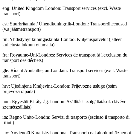
eng
:
United Kingdom-London: Transport services (excl. Waste
transport)
est
:
Suurbritannia / Ühendkuningriik-London: Transporditeenused
(v.a jäätmetransport)
fin
:
Yhdistynyt kuningaskunta-Lontoo: Kuljetuspalvelut (jätteen
kuljetusta lukuun ottamatta)
fra
:
Royaume-Uni-Londres: Services de transport (à l'exclusion du
transport des déchets)
gle
:
Ríocht Aontaithe, an-Londain: Transport services (excl. Waste
transport)
hrv
:
Ujedinjena Kraljevina-London: Prijevozne usluge (osim
prijevoza otpada)
hun
:
Egyesült Királyság-London: Szállítási szolgáltatások (kivéve
szemétszállítás)
ita
:
Regno Unito-Londra: Servizi di trasporto (escluso il trasporto di
rifiuti)
lav
:
Apvienotā Karaliste-Londona: Transporta pakalpojumi (izņemot