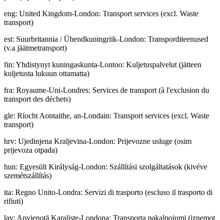
eng
:
United Kingdom-London: Transport services (excl. Waste
transport)
est
:
Suurbritannia / Ühendkuningriik-London: Transporditeenused
(v.a jäätmetransport)
fin
:
Yhdistynyt kuningaskunta-Lontoo: Kuljetuspalvelut (jätteen
kuljetusta lukuun ottamatta)
fra
:
Royaume-Uni-Londres: Services de transport (à l'exclusion du
transport des déchets)
gle
:
Ríocht Aontaithe, an-Londain: Transport services (excl. Waste
transport)
hrv
:
Ujedinjena Kraljevina-London: Prijevozne usluge (osim
prijevoza otpada)
hun
:
Egyesült Királyság-London: Szállítási szolgáltatások (kivéve
szemétszállítás)
ita
:
Regno Unito-Londra: Servizi di trasporto (escluso il trasporto di
rifiuti)
lav
:
Apvienotā Karaliste-Londona: Transporta pakalpojumi (izņemot