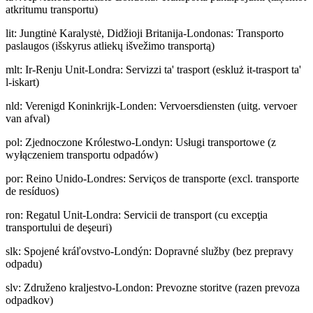
atkritumu transportu)
lit
:
Jungtinė Karalystė, Didžioji Britanija-Londonas: Transporto
paslaugos (išskyrus atliekų išvežimo transportą)
mlt
:
Ir-Renju Unit-Londra: Servizzi ta' trasport (eskluż it-trasport ta'
l-iskart)
nld
:
Verenigd Koninkrijk-Londen: Vervoersdiensten (uitg. vervoer
van afval)
pol
:
Zjednoczone Królestwo-Londyn: Usługi transportowe (z
wyłączeniem transportu odpadów)
por
:
Reino Unido-Londres: Serviços de transporte (excl. transporte
de resíduos)
ron
:
Regatul Unit-Londra: Servicii de transport (cu excepţia
transportului de deşeuri)
slk
:
Spojené kráľovstvo-Londýn: Dopravné služby (bez prepravy
odpadu)
slv
:
Združeno kraljestvo-London: Prevozne storitve (razen prevoza
odpadkov)