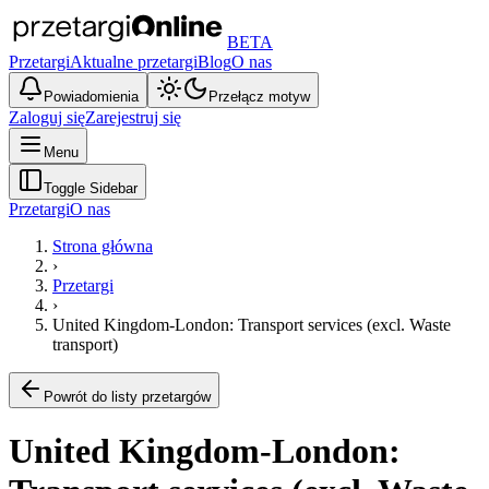
BETA
Przetargi
Aktualne przetargi
Blog
O nas
Powiadomienia
Przełącz motyw
Zaloguj się
Zarejestruj się
Menu
Toggle Sidebar
Przetargi
O nas
Strona główna
›
Przetargi
›
United Kingdom-London: Transport services (excl. Waste
transport)
Powrót do listy przetargów
United Kingdom-London: