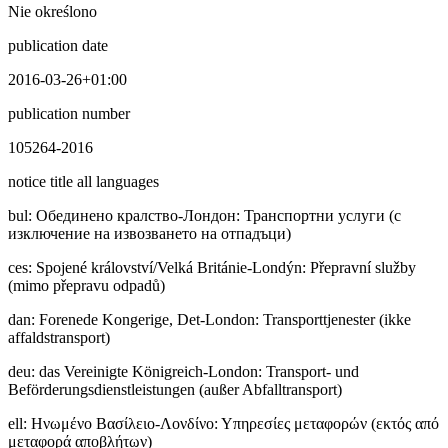
Nie określono
publication date
2016-03-26+01:00
publication number
105264-2016
notice title all languages
bul
:
Обединено кралство-Лондон: Транспортни услуги (с
изключение на извозването на отпадъци)
ces
:
Spojené království/Velká Británie-Londýn: Přepravní služby
(mimo přepravu odpadů)
dan
:
Forenede Kongerige, Det-London: Transporttjenester (ikke
affaldstransport)
deu
:
das Vereinigte Königreich-London: Transport- und
Beförderungsdienstleistungen (außer Abfalltransport)
ell
:
Ηνωμένο Βασίλειο-Λονδίνο: Υπηρεσίες μεταφορών (εκτός από
μεταφορά αποβλήτων)