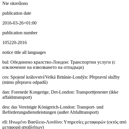
Nie określono
publication date
2016-03-26+01:00
publication number
105220-2016
notice title all languages
bul
:
Обединено кралство-Лондон: Транспортни услуги (с
изключение на извозването на отпадъци)
ces
:
Spojené království/Velká Británie-Londýn: Přepravní služby
(mimo přepravu odpadů)
dan
:
Forenede Kongerige, Det-London: Transporttjenester (ikke
affaldstransport)
deu
:
das Vereinigte Königreich-London: Transport- und
Beförderungsdienstleistungen (außer Abfalltransport)
ell
:
Ηνωμένο Βασίλειο-Λονδίνο: Υπηρεσίες μεταφορών (εκτός από
μεταφορά αποβλήτων)