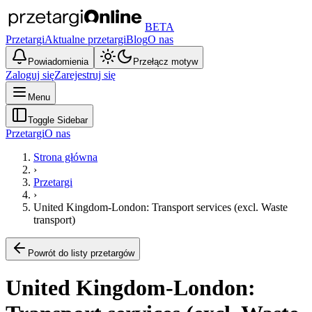
BETA
Przetargi
Aktualne przetargi
Blog
O nas
Powiadomienia
Przełącz motyw
Zaloguj się
Zarejestruj się
Menu
Toggle Sidebar
Przetargi
O nas
Strona główna
›
Przetargi
›
United Kingdom-London: Transport services (excl. Waste
transport)
Powrót do listy przetargów
United Kingdom-London: