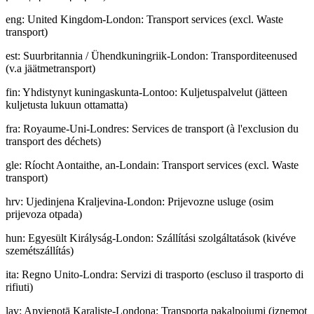
eng
:
United Kingdom-London: Transport services (excl. Waste
transport)
est
:
Suurbritannia / Ühendkuningriik-London: Transporditeenused
(v.a jäätmetransport)
fin
:
Yhdistynyt kuningaskunta-Lontoo: Kuljetuspalvelut (jätteen
kuljetusta lukuun ottamatta)
fra
:
Royaume-Uni-Londres: Services de transport (à l'exclusion du
transport des déchets)
gle
:
Ríocht Aontaithe, an-Londain: Transport services (excl. Waste
transport)
hrv
:
Ujedinjena Kraljevina-London: Prijevozne usluge (osim
prijevoza otpada)
hun
:
Egyesült Királyság-London: Szállítási szolgáltatások (kivéve
szemétszállítás)
ita
:
Regno Unito-Londra: Servizi di trasporto (escluso il trasporto di
rifiuti)
lav
:
Apvienotā Karaliste-Londona: Transporta pakalpojumi (izņemot