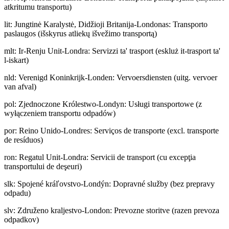
atkritumu transportu)
lit
:
Jungtinė Karalystė, Didžioji Britanija-Londonas: Transporto
paslaugos (išskyrus atliekų išvežimo transportą)
mlt
:
Ir-Renju Unit-Londra: Servizzi ta' trasport (eskluż it-trasport ta'
l-iskart)
nld
:
Verenigd Koninkrijk-Londen: Vervoersdiensten (uitg. vervoer
van afval)
pol
:
Zjednoczone Królestwo-Londyn: Usługi transportowe (z
wyłączeniem transportu odpadów)
por
:
Reino Unido-Londres: Serviços de transporte (excl. transporte
de resíduos)
ron
:
Regatul Unit-Londra: Servicii de transport (cu excepţia
transportului de deşeuri)
slk
:
Spojené kráľovstvo-Londýn: Dopravné služby (bez prepravy
odpadu)
slv
:
Združeno kraljestvo-London: Prevozne storitve (razen prevoza
odpadkov)