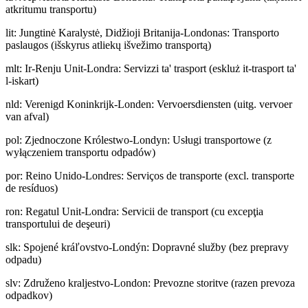
atkritumu transportu)
lit
:
Jungtinė Karalystė, Didžioji Britanija-Londonas: Transporto
paslaugos (išskyrus atliekų išvežimo transportą)
mlt
:
Ir-Renju Unit-Londra: Servizzi ta' trasport (eskluż it-trasport ta'
l-iskart)
nld
:
Verenigd Koninkrijk-Londen: Vervoersdiensten (uitg. vervoer
van afval)
pol
:
Zjednoczone Królestwo-Londyn: Usługi transportowe (z
wyłączeniem transportu odpadów)
por
:
Reino Unido-Londres: Serviços de transporte (excl. transporte
de resíduos)
ron
:
Regatul Unit-Londra: Servicii de transport (cu excepţia
transportului de deşeuri)
slk
:
Spojené kráľovstvo-Londýn: Dopravné služby (bez prepravy
odpadu)
slv
:
Združeno kraljestvo-London: Prevozne storitve (razen prevoza
odpadkov)