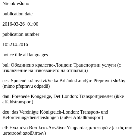
Nie określono
publication date
2016-03-26+01:00
publication number
105214-2016
notice title all languages
bul
:
Обединено кралство-Лондон: Транспортни услуги (с
изключение на извозването на отпадъци)
ces
:
Spojené království/Velká Británie-Londýn: Přepravní služby
(mimo přepravu odpadů)
dan
:
Forenede Kongerige, Det-London: Transporttjenester (ikke
affaldstransport)
deu
:
das Vereinigte Königreich-London: Transport- und
Beförderungsdienstleistungen (außer Abfalltransport)
ell
:
Ηνωμένο Βασίλειο-Λονδίνο: Υπηρεσίες μεταφορών (εκτός από
μεταφορά αποβλήτων)