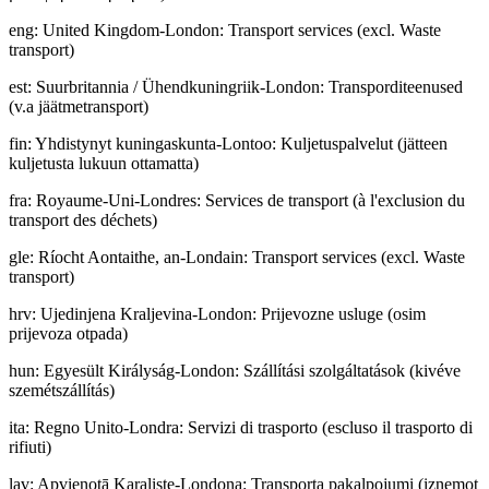
eng
:
United Kingdom-London: Transport services (excl. Waste
transport)
est
:
Suurbritannia / Ühendkuningriik-London: Transporditeenused
(v.a jäätmetransport)
fin
:
Yhdistynyt kuningaskunta-Lontoo: Kuljetuspalvelut (jätteen
kuljetusta lukuun ottamatta)
fra
:
Royaume-Uni-Londres: Services de transport (à l'exclusion du
transport des déchets)
gle
:
Ríocht Aontaithe, an-Londain: Transport services (excl. Waste
transport)
hrv
:
Ujedinjena Kraljevina-London: Prijevozne usluge (osim
prijevoza otpada)
hun
:
Egyesült Királyság-London: Szállítási szolgáltatások (kivéve
szemétszállítás)
ita
:
Regno Unito-Londra: Servizi di trasporto (escluso il trasporto di
rifiuti)
lav
:
Apvienotā Karaliste-Londona: Transporta pakalpojumi (izņemot