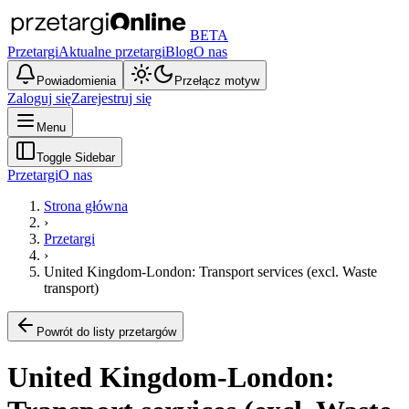
BETA
Przetargi
Aktualne przetargi
Blog
O nas
Powiadomienia
Przełącz motyw
Zaloguj się
Zarejestruj się
Menu
Toggle Sidebar
Przetargi
O nas
Strona główna
›
Przetargi
›
United Kingdom-London: Transport services (excl. Waste
transport)
Powrót do listy przetargów
United Kingdom-London: