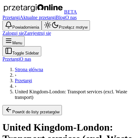
BETA
Przetargi
Aktualne przetargi
Blog
O nas
Powiadomienia
Przełącz motyw
Zaloguj się
Zarejestruj się
Menu
Toggle Sidebar
Przetargi
O nas
Strona główna
›
Przetargi
›
United Kingdom-London: Transport services (excl. Waste
transport)
Powrót do listy przetargów
United Kingdom-London: