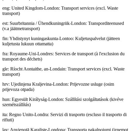
eng
:
United Kingdom-London: Transport services (excl. Waste
transport)
est
:
Suurbritannia / Ühendkuningriik-London: Transporditeenused
(v.a jäätmetransport)
fin
:
Yhdistynyt kuningaskunta-Lontoo: Kuljetuspalvelut (jätteen
kuljetusta lukuun ottamatta)
fra
:
Royaume-Uni-Londres: Services de transport (à l'exclusion du
transport des déchets)
gle
:
Ríocht Aontaithe, an-Londain: Transport services (excl. Waste
transport)
hrv
:
Ujedinjena Kraljevina-London: Prijevozne usluge (osim
prijevoza otpada)
hun
:
Egyesült Királyság-London: Szállítási szolgáltatások (kivéve
szemétszállítás)
ita
:
Regno Unito-Londra: Servizi di trasporto (escluso il trasporto di
rifiuti)
lav
:
Apvienotā Karaliste-Londona: Transporta pakalpojumi (izņemot