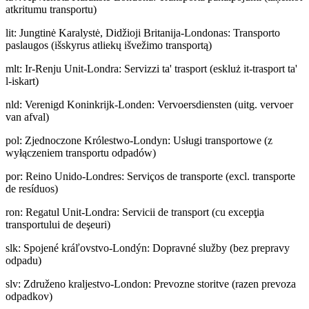
atkritumu transportu)
lit
:
Jungtinė Karalystė, Didžioji Britanija-Londonas: Transporto
paslaugos (išskyrus atliekų išvežimo transportą)
mlt
:
Ir-Renju Unit-Londra: Servizzi ta' trasport (eskluż it-trasport ta'
l-iskart)
nld
:
Verenigd Koninkrijk-Londen: Vervoersdiensten (uitg. vervoer
van afval)
pol
:
Zjednoczone Królestwo-Londyn: Usługi transportowe (z
wyłączeniem transportu odpadów)
por
:
Reino Unido-Londres: Serviços de transporte (excl. transporte
de resíduos)
ron
:
Regatul Unit-Londra: Servicii de transport (cu excepţia
transportului de deşeuri)
slk
:
Spojené kráľovstvo-Londýn: Dopravné služby (bez prepravy
odpadu)
slv
:
Združeno kraljestvo-London: Prevozne storitve (razen prevoza
odpadkov)