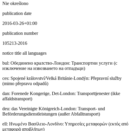
Nie określono
publication date
2016-03-26+01:00
publication number
105213-2016
notice title all languages
bul
:
Обединено кралство-Лондон: Транспортни услуги (с
изключение на извозването на отпадъци)
ces
:
Spojené království/Velká Británie-Londýn: Přepravní služby
(mimo přepravu odpadů)
dan
:
Forenede Kongerige, Det-London: Transporttjenester (ikke
affaldstransport)
deu
:
das Vereinigte Königreich-London: Transport- und
Beförderungsdienstleistungen (außer Abfalltransport)
ell
:
Ηνωμένο Βασίλειο-Λονδίνο: Υπηρεσίες μεταφορών (εκτός από
μεταφορά αποβλήτων)