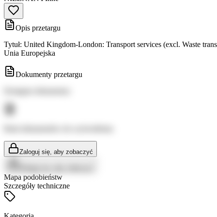
Opis przetargu
Tytuł: United Kingdom-London: Transport services (excl. Waste tra
Unia Europejska
Dokumenty przetargu
Dostępne dokumenty:
Brak dokumentów do wyświetlenia
Zaloguj się, aby zobaczyć
Zaloguj się, aby zobaczyć
Mapa podobieństw
Szczegóły techniczne
Kategoria