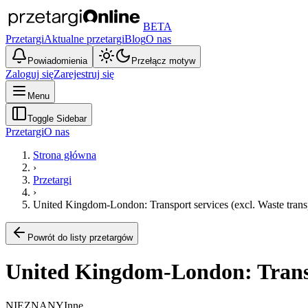
BETA
Przetargi
Aktualne przetargi
Blog
O nas
Powiadomienia
Przełącz motyw
Zaloguj się
Zarejestruj się
Menu
Toggle Sidebar
Przetargi
O nas
Strona główna
›
Przetargi
›
United Kingdom-London: Transport services (excl. Waste trans
Powrót do listy przetargów
United Kingdom-London: Transpo
NIEZNANY
Inne