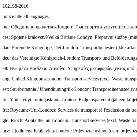
102198-2016
notice title all languages
bul
:
Обединено кралство-Лондон: Транспортни услуги (с изклю
ces
:
Spojené království/Velká Británie-Londýn: Přepravní služby (m
dan
:
Forenede Kongerige, Det-London: Transporttjenester (ikke affald
deu
:
das Vereinigte Königreich-London: Transport- und Beförderungsd
ell
:
Ηνωμένο Βασίλειο-Λονδίνο: Υπηρεσίες μεταφορών (εκτός από 
eng
:
United Kingdom-London: Transport services (excl. Waste transp
est
:
Suurbritannia / Ühendkuningriik-London: Transporditeenused (v.a
fin
:
Yhdistynyt kuningaskunta-Lontoo: Kuljetuspalvelut (jätteen kuljet
fra
:
Royaume-Uni-Londres: Services de transport (à l'exclusion du tra
gle
:
Ríocht Aontaithe, an-Londain: Transport services (excl. Waste tra
hrv
:
Ujedinjena Kraljevina-London: Prijevozne usluge (osim prijevoz