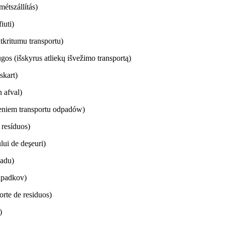
étszállítás)
iuti)
tkritumu transportu)
gos (išskyrus atliekų išvežimo transportą)
iskart)
 afval)
eniem transportu odpadów)
 resíduos)
lui de deşeuri)
padu)
dpadkov)
orte de residuos)
)