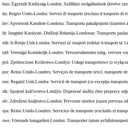
hun
:
Egyesült Királyság-London: Szállítási szolgáltatások (kivéve szem
ita
:
Regno Unito-Londra: Servizi di trasporto (escluso il trasporto di rif
lav
:
Apvienotā Karaliste-Londona: Transporta pakalpojumi (izņemot a
lit
:
Jungtinė Karalystė, Didžioji Britanija-Londonas: Transporto paslau
mlt
:
Ir-Renju Unit-Londra: Servizzi ta' trasport (eskluż it-trasport ta' l-
nld
:
Verenigd Koninkrijk-Londen: Vervoersdiensten (uitg. vervoer van
pol
:
Zjednoczone Królestwo-Londyn: Usługi transportowe (z wyłącz
por
:
Reino Unido-Londres: Serviços de transporte (excl. transporte de
ron
:
Regatul Unit-Londra: Servicii de transport (cu excepţia transportu
slk
:
Spojené kráľovstvo-Londýn: Dopravné služby (bez prepravy od
slv
:
Združeno kraljestvo-London: Prevozne storitve (razen prevoza o
spa
:
Reino Unido-Londres: Servicios de transporte (excluido el transp
swe
:
Förenade kungariket-London: Transporter (utom avfallstransport