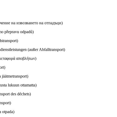
чение на извозването на отпадъци)
imo přepravu odpadů)
stransport)
ienstleistungen (außer Abfalltransport)
μεταφορά αποβλήτων)
ort)
 jäätmetransport)
usta lukuun ottamatta)
nsport des déchets)
nsport)
a otpada)