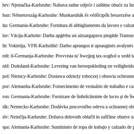
hrv
:
Njemačka-Karlsruhe: Nabava radne odjeće i zaštitne obuće za Inst
hun
:
Németország-Karlsruhe: Munkaruhák és védőcipők beszerzése a
ita
:
Germania-Karlsruhe: Fornitura di abbigliamento da lavoro e calzatur
lav
:
Vācija-Karlsrūe: Darba apģērba un aizsargapavu piegāde Transur
lit
:
Vokietija, VFR-Karlsrūhė: Darbo aprangos ir apsauginės avalynės 
mlt
:
il-Ġermanja-Karlsruhe: Provvista ta' ħwejjeġ tax-xogħol u xedd tas
nld
:
Duitsland-Karlsruhe: Levering van beroepskleding en veiligheids
pol
:
Niemcy-Karlsruhe: Dostawa odzieży roboczej i obuwia ochronne
por
:
Alemanha-Karlsruhe: Fornecimento de vestuário de trabalho e cal
ron
:
Germania-Karlsruhe: Furnizare de îmbrăcăminte de lucru și de înc
slk
:
Nemecko-Karlsruhe: Dodávka pracovného odevu a ochrannej obuvi
slv
:
Nemčija-Karlsruhe: Dobava delovnih oblačil in zaščitne obutve za
spa
:
Alemania-Karlsruhe: Suministro de ropa de trabajo y calzado de p