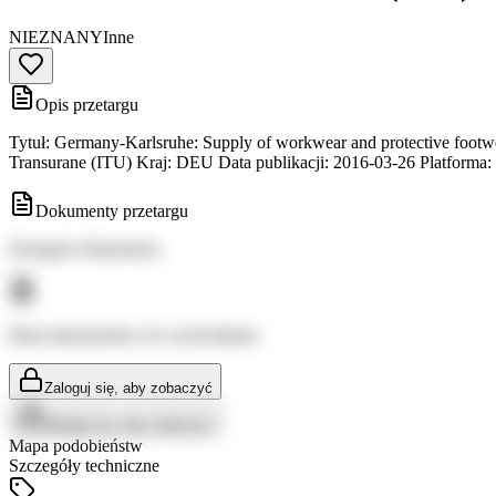
NIEZNANY
Inne
Opis przetargu
Tytuł: Germany-Karlsruhe: Supply of workwear and protective footwe
Transurane (ITU) Kraj: DEU Data publikacji: 2016-03-26 Platforma:
Dokumenty przetargu
Dostępne dokumenty:
Brak dokumentów do wyświetlenia
Zaloguj się, aby zobaczyć
Zaloguj się, aby zobaczyć
Mapa podobieństw
Szczegóły techniczne