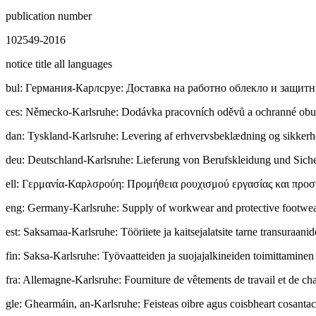
publication number
102549-2016
notice title all languages
bul
:
Гepмaния-Карлсруе: Доставка на работно облекло и защитн
ces
:
Německo-Karlsruhe: Dodávka pracovních oděvů a ochranné obuvi 
dan
:
Tyskland-Karlsruhe: Levering af erhvervsbeklædning og sikkerhed
deu
:
Deutschland-Karlsruhe: Lieferung von Berufskleidung und Sicher
ell
:
Γερμανία-Καρλσρούη: Προμήθεια ρουχισμού εργασίας και προστ
eng
:
Germany-Karlsruhe: Supply of workwear and protective footwear 
est
:
Saksamaa-Karlsruhe: Tööriiete ja kaitsejalatsite tarne transuraanid
fin
:
Saksa-Karlsruhe: Työvaatteiden ja suojajalkineiden toimittaminen 
fra
:
Allemagne-Karlsruhe: Fourniture de vêtements de travail et de chau
gle
:
Ghearmáin, an-Karlsruhe: Feisteas oibre agus coisbheart cosantac