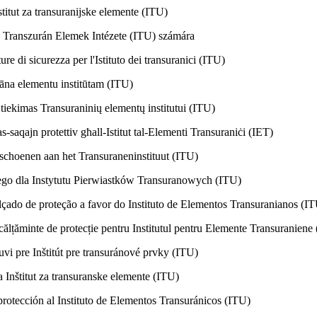
itut za transuranijske elemente (ITU)
 Transzurán Elemek Intézete (ITU) számára
e di sicurezza per l'Istituto dei transuranici (ITU)
āna elementu institūtam (ITU)
tiekimas Transuraninių elementų institutui (ITU)
-saqajn protettiv għall-Istitut tal-Elementi Transuraniċi (IET)
schoenen aan het Transuraneninstituut (ITU)
go dla Instytutu Pierwiastków Transuranowych (ITU)
çado de proteção a favor do Instituto de Elementos Transuranianos (I
ălțăminte de protecție pentru Institutul pentru Elemente Transuraniene
 pre Inštitút pre transuránové prvky (ITU)
 Inštitut za transuranske elemente (ITU)
rotección al Instituto de Elementos Transuránicos (ITU)