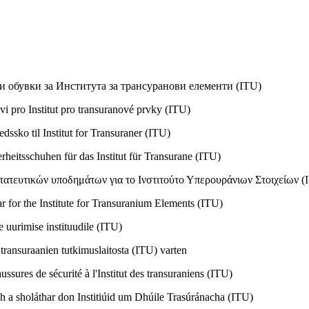
и обувки за Институтa за трансуранови елементи (ITU)
pro Institut pro transuranové prvky (ITU)
ssko til Institut for Transuraner (ITU)
heitsschuhen für das Institut für Transurane (ITU)
ατευτικών υποδημάτων για το Ινστιτούτο Υπερουράνιων Στοιχείων (
for the Institute for Transuranium Elements (ITU)
e uurimise instituudile (ITU)
transuraanien tutkimuslaitosta (ITU) varten
ssures de sécurité à l'Institut des transuraniens (ITU)
h a sholáthar don Institiúid um Dhúile Trasúránacha (ITU)