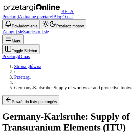
BETA
Przetargi
Aktualne przetargi
Blog
O nas
Powiadomienia
Przełącz motyw
Zaloguj się
Zarejestruj się
Menu
Toggle Sidebar
Przetargi
O nas
Strona główna
›
Przetargi
›
Germany-Karlsruhe: Supply of workwear and protective footwea
Powrót do listy przetargów
Germany-Karlsruhe: Supply of w
Transuranium Elements (ITU)