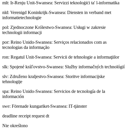
mlt
:
Ir-Renju Unit-Swansea: Servizzi teknoloġiċi ta' l-informatika
nld
:
Verenigd Koninkrijk-Swansea: Diensten in verband met
informatietechnologie
pol
:
Zjednoczone Królestwo-Swansea: Usługi w zakresie
technologii informacji
por
:
Reino Unido-Swansea: Serviços relacionados com as
tecnologias da informação
ron
:
Regatul Unit-Swansea: Servicii de tehnologie a informaţiilor
slk
:
Spojené kráľovstvo-Swansea: Služby informačných technológií
slv
:
Združeno kraljestvo-Swansea: Storitve informacijske
tehnologije
spa
:
Reino Unido-Swansea: Servicios de tecnología de la
información
swe
:
Förenade kungariket-Swansea: IT-tjänster
deadline receipt request dt
Nie określono