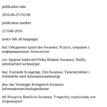
publication date
2016-06-25+02:00
publication number
215340-2016
notice title all languages
bul
:
Обединено кралство-Swansea: Услуги, свързани с
информационни технологии
ces
:
Spojené království/Velká Británie-Swansea: Služby
informačních technologií
dan
:
Forenede Kongerige, Det-Swansea: Tjenesteydelser i
forbindelse med informationsteknologi
deu
:
das Vereinigte Königreich-Swansea:
Informationstechnologiedienste
ell
:
Ηνωμένο Βασίλειο-Swansea: Υπηρεσίες τεχνολογίας των
πληροφοριών