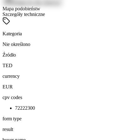
Zaloguj się, aby zobaczyć
Mapa podobieństw
Szczegóły techniczne
Kategoria
Nie określono
Źródło
TED
currency
EUR
cpv codes
72222300
form type
result
buyer name