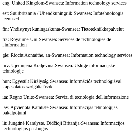
eng
:
United Kingdom-Swansea: Information technology services
est
:
Suurbritannia / Ühendkuningriik-Swansea: Infotehnoloogia
teenused
fin
:
Yhdistynyt kuningaskunta-Swansea: Tietotekniikkapalvelut
fra
:
Royaume-Uni-Swansea: Services de technologies de
l'information
gle
:
Ríocht Aontaithe, an-Swansea: Information technology services
hrv
:
Ujedinjena Kraljevina-Swansea: Usluge informacijske
tehnologije
hun
:
Egyesült Királyság-Swansea: Információs technológiával
kapcsolatos szolgáltatások
ita
:
Regno Unito-Swansea: Servizi di tecnologia dell'informazione
lav
:
Apvienotā Karaliste-Swansea: Informācijas tehnoloģijas
pakalpojumi
lit
:
Jungtinė Karalystė, Didžioji Britanija-Swansea: Informacijos
technologijos paslaugos