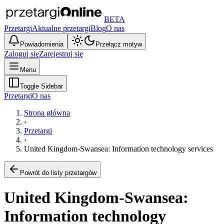
BETA
Przetargi
Aktualne przetargi
Blog
O nas
Powiadomienia
Przełącz motyw
Zaloguj się
Zarejestruj się
Menu
Toggle Sidebar
Przetargi
O nas
Strona główna
›
Przetargi
›
United Kingdom-Swansea: Information technology services
Powrót do listy przetargów
United Kingdom-Swansea:
Information technology