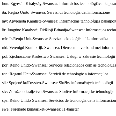
hun
:
Egyesült Királyság-Swansea: Információs technológiával kapcsol
ita
:
Regno Unito-Swansea: Servizi di tecnologia dell'informazione
lav
:
Apvienotā Karaliste-Swansea: Informācijas tehnoloģijas pakalpo
lit
:
Jungtinė Karalystė, Didžioji Britanija-Swansea: Informacijos tech
mlt
:
Ir-Renju Unit-Swansea: Servizzi teknoloġiċi ta' l-informatika
nld
:
Verenigd Koninkrijk-Swansea: Diensten in verband met informat
pol
:
Zjednoczone Królestwo-Swansea: Usługi w zakresie technologii 
por
:
Reino Unido-Swansea: Serviços relacionados com as tecnologias
ron
:
Regatul Unit-Swansea: Servicii de tehnologie a informaţiilor
slk
:
Spojené kráľovstvo-Swansea: Služby informačných technológií
slv
:
Združeno kraljestvo-Swansea: Storitve informacijske tehnologije
spa
:
Reino Unido-Swansea: Servicios de tecnología de la información
swe
:
Förenade kungariket-Swansea: IT-tjänster