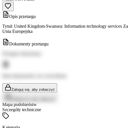
Opis przetargu
Tytuł: United Kingdom-Swansea: Information technology services Za
Unia Europejska
Dokumenty przetargu
Dostępne dokumenty:
Brak dokumentów do wyświetlenia
Zaloguj się, aby zobaczyć
Zaloguj się, aby zobaczyć
Mapa podobieństw
Szczegóły techniczne
Kategoria