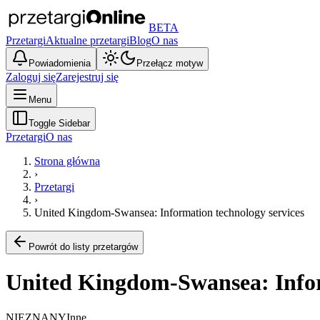
BETA
Przetargi
Aktualne przetargi
Blog
O nas
Powiadomienia
Przełącz motyw
Zaloguj się
Zarejestruj się
Menu
Toggle Sidebar
Przetargi
O nas
Strona główna
›
Przetargi
›
United Kingdom-Swansea: Information technology services
Powrót do listy przetargów
United Kingdom-Swansea: Infor
NIEZNANY
Inne