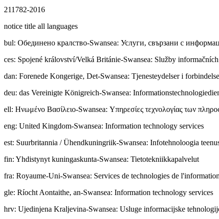
211782-2016
notice title all languages
bul
:
Обединено кралство-Swansea: Услуги, свързани с информ
ces
:
Spojené království/Velká Británie-Swansea: Služby informačních
dan
:
Forenede Kongerige, Det-Swansea: Tjenesteydelser i forbindels
deu
:
das Vereinigte Königreich-Swansea: Informationstechnologiedie
ell
:
Ηνωμένο Βασίλειο-Swansea: Υπηρεσίες τεχνολογίας των πληρ
eng
:
United Kingdom-Swansea: Information technology services
est
:
Suurbritannia / Ühendkuningriik-Swansea: Infotehnoloogia teenu
fin
:
Yhdistynyt kuningaskunta-Swansea: Tietotekniikkapalvelut
fra
:
Royaume-Uni-Swansea: Services de technologies de l'informatio
gle
:
Ríocht Aontaithe, an-Swansea: Information technology services
hrv
:
Ujedinjena Kraljevina-Swansea: Usluge informacijske tehnologij