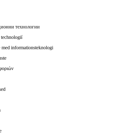
ационни технологии
 technologií
e med informationsteknologi
nste
οφοριών
sed
n
e