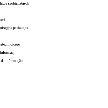
atos szolgáltatások
jumi
nologijos paslaugos
ietechnologie
informacji
 da informação