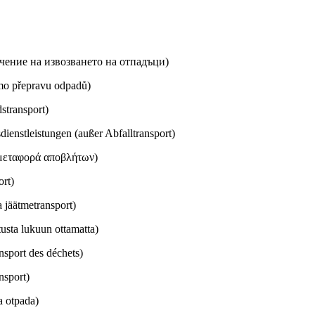
чение на извозването на отпадъци)
imo přepravu odpadů)
stransport)
ienstleistungen (außer Abfalltransport)
μεταφορά αποβλήτων)
ort)
 jäätmetransport)
usta lukuun ottamatta)
nsport des déchets)
nsport)
a otpada)