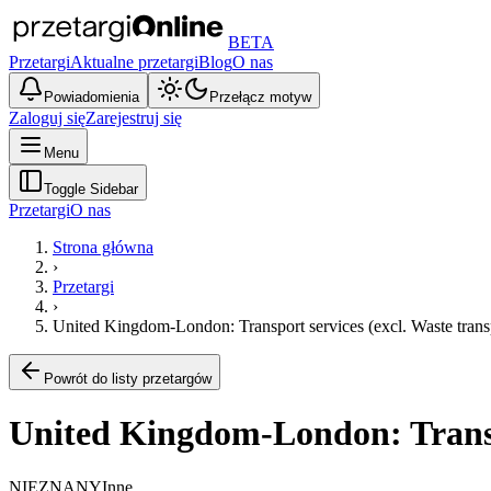
BETA
Przetargi
Aktualne przetargi
Blog
O nas
Powiadomienia
Przełącz motyw
Zaloguj się
Zarejestruj się
Menu
Toggle Sidebar
Przetargi
O nas
Strona główna
›
Przetargi
›
United Kingdom-London: Transport services (excl. Waste trans
Powrót do listy przetargów
United Kingdom-London: Transpo
NIEZNANY
Inne