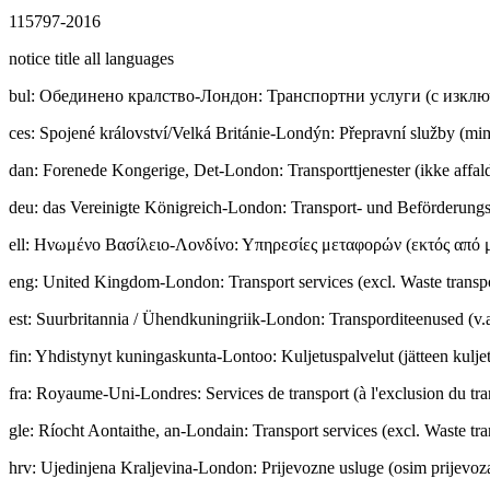
115797-2016
notice title all languages
bul
:
Обединено кралство-Лондон: Транспортни услуги (с изклю
ces
:
Spojené království/Velká Británie-Londýn: Přepravní služby (m
dan
:
Forenede Kongerige, Det-London: Transporttjenester (ikke affald
deu
:
das Vereinigte Königreich-London: Transport- und Beförderungsd
ell
:
Ηνωμένο Βασίλειο-Λονδίνο: Υπηρεσίες μεταφορών (εκτός από 
eng
:
United Kingdom-London: Transport services (excl. Waste transp
est
:
Suurbritannia / Ühendkuningriik-London: Transporditeenused (v.a
fin
:
Yhdistynyt kuningaskunta-Lontoo: Kuljetuspalvelut (jätteen kuljet
fra
:
Royaume-Uni-Londres: Services de transport (à l'exclusion du tra
gle
:
Ríocht Aontaithe, an-Londain: Transport services (excl. Waste tra
hrv
:
Ujedinjena Kraljevina-London: Prijevozne usluge (osim prijevoz