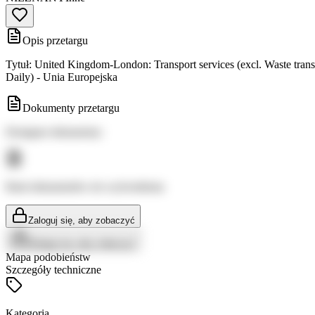
Opis przetargu
Tytuł: United Kingdom-London: Transport services (excl. Waste tra
Daily) - Unia Europejska
Dokumenty przetargu
Dostępne dokumenty:
Brak dokumentów do wyświetlenia
Zaloguj się, aby zobaczyć
Zaloguj się, aby zobaczyć
Mapa podobieństw
Szczegóły techniczne
Kategoria