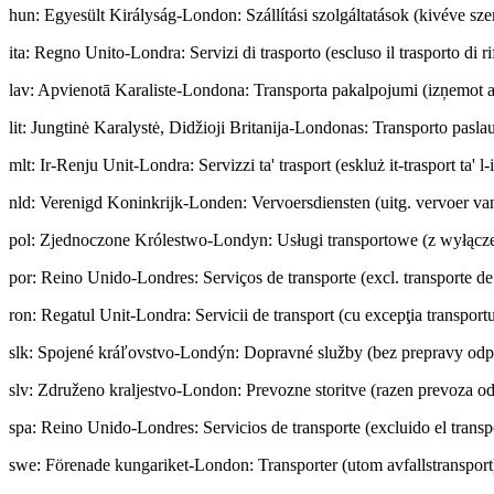
hun
:
Egyesült Királyság-London: Szállítási szolgáltatások (kivéve szem
ita
:
Regno Unito-Londra: Servizi di trasporto (escluso il trasporto di rif
lav
:
Apvienotā Karaliste-Londona: Transporta pakalpojumi (izņemot a
lit
:
Jungtinė Karalystė, Didžioji Britanija-Londonas: Transporto paslau
mlt
:
Ir-Renju Unit-Londra: Servizzi ta' trasport (eskluż it-trasport ta' l-
nld
:
Verenigd Koninkrijk-Londen: Vervoersdiensten (uitg. vervoer van
pol
:
Zjednoczone Królestwo-Londyn: Usługi transportowe (z wyłącz
por
:
Reino Unido-Londres: Serviços de transporte (excl. transporte de
ron
:
Regatul Unit-Londra: Servicii de transport (cu excepţia transportu
slk
:
Spojené kráľovstvo-Londýn: Dopravné služby (bez prepravy od
slv
:
Združeno kraljestvo-London: Prevozne storitve (razen prevoza o
spa
:
Reino Unido-Londres: Servicios de transporte (excluido el transp
swe
:
Förenade kungariket-London: Transporter (utom avfallstransport