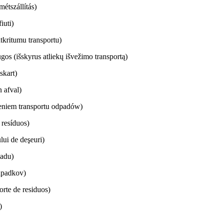
étszállítás)
iuti)
tkritumu transportu)
gos (išskyrus atliekų išvežimo transportą)
iskart)
 afval)
eniem transportu odpadów)
 resíduos)
lui de deşeuri)
padu)
dpadkov)
orte de residuos)
)