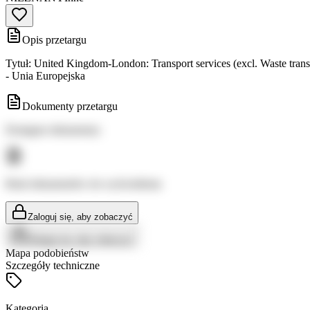
Opis przetargu
Tytuł: United Kingdom-London: Transport services (excl. Waste tra
- Unia Europejska
Dokumenty przetargu
Dostępne dokumenty:
Brak dokumentów do wyświetlenia
Zaloguj się, aby zobaczyć
Zaloguj się, aby zobaczyć
Mapa podobieństw
Szczegóły techniczne
Kategoria