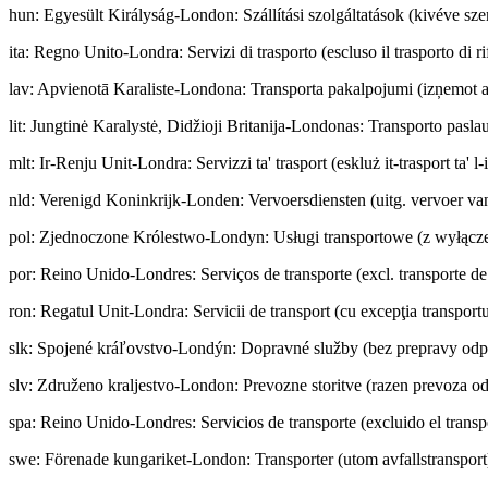
hun
:
Egyesült Királyság-London: Szállítási szolgáltatások (kivéve szem
ita
:
Regno Unito-Londra: Servizi di trasporto (escluso il trasporto di rif
lav
:
Apvienotā Karaliste-Londona: Transporta pakalpojumi (izņemot a
lit
:
Jungtinė Karalystė, Didžioji Britanija-Londonas: Transporto paslau
mlt
:
Ir-Renju Unit-Londra: Servizzi ta' trasport (eskluż it-trasport ta' l-
nld
:
Verenigd Koninkrijk-Londen: Vervoersdiensten (uitg. vervoer van
pol
:
Zjednoczone Królestwo-Londyn: Usługi transportowe (z wyłącz
por
:
Reino Unido-Londres: Serviços de transporte (excl. transporte de
ron
:
Regatul Unit-Londra: Servicii de transport (cu excepţia transportu
slk
:
Spojené kráľovstvo-Londýn: Dopravné služby (bez prepravy od
slv
:
Združeno kraljestvo-London: Prevozne storitve (razen prevoza o
spa
:
Reino Unido-Londres: Servicios de transporte (excluido el transp
swe
:
Förenade kungariket-London: Transporter (utom avfallstransport