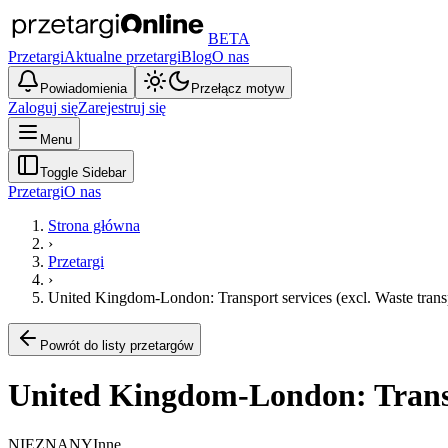
BETA
Przetargi
Aktualne przetargi
Blog
O nas
Powiadomienia
Przełącz motyw
Zaloguj się
Zarejestruj się
Menu
Toggle Sidebar
Przetargi
O nas
Strona główna
›
Przetargi
›
United Kingdom-London: Transport services (excl. Waste trans
Powrót do listy przetargów
United Kingdom-London: Transpo
NIEZNANY
Inne