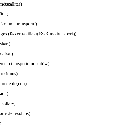
étszállítás)
iuti)
tkritumu transportu)
gos (išskyrus atliekų išvežimo transportą)
iskart)
 afval)
eniem transportu odpadów)
 resíduos)
lui de deşeuri)
padu)
dpadkov)
orte de residuos)
)