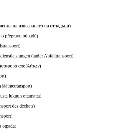
чение на извозването на отпадъци)
imo přepravu odpadů)
stransport)
ienstleistungen (außer Abfalltransport)
μεταφορά αποβλήτων)
ort)
 jäätmetransport)
usta lukuun ottamatta)
nsport des déchets)
nsport)
a otpada)