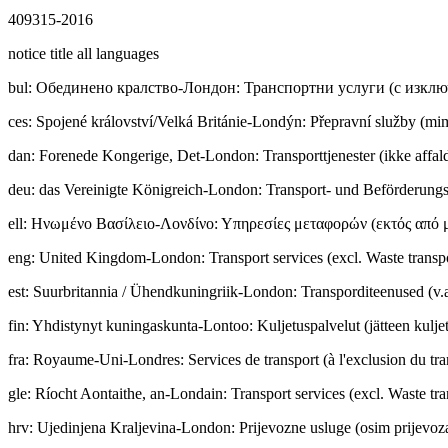
409315-2016
notice title all languages
bul
:
Обединено кралство-Лондон: Транспортни услуги (с изклю
ces
:
Spojené království/Velká Británie-Londýn: Přepravní služby (m
dan
:
Forenede Kongerige, Det-London: Transporttjenester (ikke affald
deu
:
das Vereinigte Königreich-London: Transport- und Beförderungsd
ell
:
Ηνωμένο Βασίλειο-Λονδίνο: Υπηρεσίες μεταφορών (εκτός από 
eng
:
United Kingdom-London: Transport services (excl. Waste transp
est
:
Suurbritannia / Ühendkuningriik-London: Transporditeenused (v.a
fin
:
Yhdistynyt kuningaskunta-Lontoo: Kuljetuspalvelut (jätteen kuljet
fra
:
Royaume-Uni-Londres: Services de transport (à l'exclusion du tra
gle
:
Ríocht Aontaithe, an-Londain: Transport services (excl. Waste tra
hrv
:
Ujedinjena Kraljevina-London: Prijevozne usluge (osim prijevoz