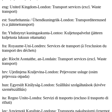
eng
:
United Kingdom-London: Transport services (excl. Waste
transport)
est
:
Suurbritannia / Ühendkuningriik-London: Transporditeenused
(v.a jäätmetransport)
fin
:
Yhdistynyt kuningaskunta-Lontoo: Kuljetuspalvelut (jätteen
kuljetusta lukuun ottamatta)
fra
:
Royaume-Uni-Londres: Services de transport (à l'exclusion du
transport des déchets)
gle
:
Ríocht Aontaithe, an-Londain: Transport services (excl. Waste
transport)
hrv
:
Ujedinjena Kraljevina-London: Prijevozne usluge (osim
prijevoza otpada)
hun
:
Egyesült Királyság-London: Szállítási szolgáltatások (kivéve
szemétszállítás)
ita
:
Regno Unito-Londra: Servizi di trasporto (escluso il trasporto di
rifiuti)
lav
:
Apvienotā Karaliste-Londona: Transporta pakalpojumi (izņemot