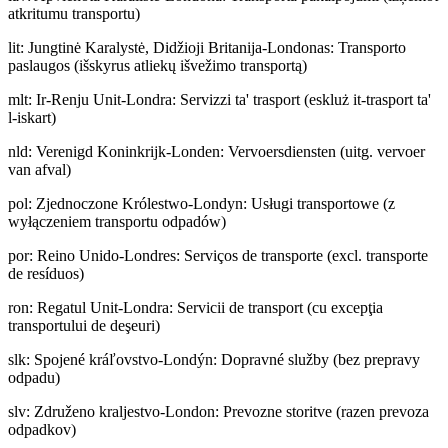
atkritumu transportu)
lit
:
Jungtinė Karalystė, Didžioji Britanija-Londonas: Transporto
paslaugos (išskyrus atliekų išvežimo transportą)
mlt
:
Ir-Renju Unit-Londra: Servizzi ta' trasport (eskluż it-trasport ta'
l-iskart)
nld
:
Verenigd Koninkrijk-Londen: Vervoersdiensten (uitg. vervoer
van afval)
pol
:
Zjednoczone Królestwo-Londyn: Usługi transportowe (z
wyłączeniem transportu odpadów)
por
:
Reino Unido-Londres: Serviços de transporte (excl. transporte
de resíduos)
ron
:
Regatul Unit-Londra: Servicii de transport (cu excepţia
transportului de deşeuri)
slk
:
Spojené kráľovstvo-Londýn: Dopravné služby (bez prepravy
odpadu)
slv
:
Združeno kraljestvo-London: Prevozne storitve (razen prevoza
odpadkov)