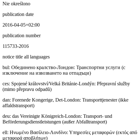
Nie określono
publication date
2016-04-05+02:00
publication number
115733-2016
notice title all languages
bul
:
Обединено кралство-Лондон: Транспортни услуги (с
изключение на извозването на отпадъци)
ces
:
Spojené království/Velká Británie-Londýn: Přepravní služby
(mimo přepravu odpadů)
dan
:
Forenede Kongerige, Det-London: Transporttjenester (ikke
affaldstransport)
deu
:
das Vereinigte Königreich-London: Transport- und
Beförderungsdienstleistungen (außer Abfalltransport)
ell
:
Ηνωμένο Βασίλειο-Λονδίνο: Υπηρεσίες μεταφορών (εκτός από
μεταφορά αποβλήτων)