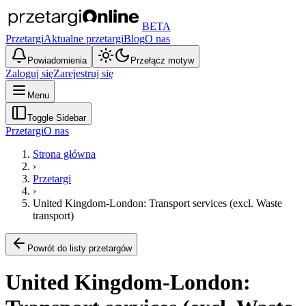
BETA
Przetargi
Aktualne przetargi
Blog
O nas
Powiadomienia
Przełącz motyw
Zaloguj się
Zarejestruj się
Menu
Toggle Sidebar
Przetargi
O nas
Strona główna
›
Przetargi
›
United Kingdom-London: Transport services (excl. Waste
transport)
Powrót do listy przetargów
United Kingdom-London: