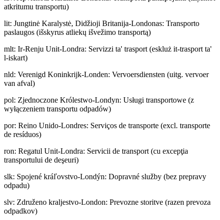
atkritumu transportu)
lit
:
Jungtinė Karalystė, Didžioji Britanija-Londonas: Transporto
paslaugos (išskyrus atliekų išvežimo transportą)
mlt
:
Ir-Renju Unit-Londra: Servizzi ta' trasport (eskluż it-trasport ta'
l-iskart)
nld
:
Verenigd Koninkrijk-Londen: Vervoersdiensten (uitg. vervoer
van afval)
pol
:
Zjednoczone Królestwo-Londyn: Usługi transportowe (z
wyłączeniem transportu odpadów)
por
:
Reino Unido-Londres: Serviços de transporte (excl. transporte
de resíduos)
ron
:
Regatul Unit-Londra: Servicii de transport (cu excepţia
transportului de deşeuri)
slk
:
Spojené kráľovstvo-Londýn: Dopravné služby (bez prepravy
odpadu)
slv
:
Združeno kraljestvo-London: Prevozne storitve (razen prevoza
odpadkov)