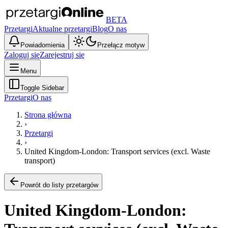
BETA
Przetargi
Aktualne przetargi
Blog
O nas
Powiadomienia
Przełącz motyw
Zaloguj się
Zarejestruj się
Menu
Toggle Sidebar
Przetargi
O nas
Strona główna
›
Przetargi
›
United Kingdom-London: Transport services (excl. Waste
transport)
Powrót do listy przetargów
United Kingdom-London: