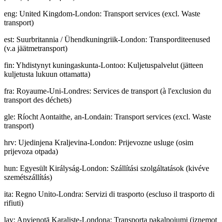
eng
:
United Kingdom-London: Transport services (excl. Waste
transport)
est
:
Suurbritannia / Ühendkuningriik-London: Transporditeenused
(v.a jäätmetransport)
fin
:
Yhdistynyt kuningaskunta-Lontoo: Kuljetuspalvelut (jätteen
kuljetusta lukuun ottamatta)
fra
:
Royaume-Uni-Londres: Services de transport (à l'exclusion du
transport des déchets)
gle
:
Ríocht Aontaithe, an-Londain: Transport services (excl. Waste
transport)
hrv
:
Ujedinjena Kraljevina-London: Prijevozne usluge (osim
prijevoza otpada)
hun
:
Egyesült Királyság-London: Szállítási szolgáltatások (kivéve
szemétszállítás)
ita
:
Regno Unito-Londra: Servizi di trasporto (escluso il trasporto di
rifiuti)
lav
:
Apvienotā Karaliste-Londona: Transporta pakalpojumi (izņemot