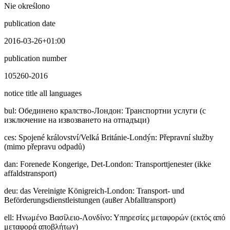
Nie określono
publication date
2016-03-26+01:00
publication number
105260-2016
notice title all languages
bul
:
Обединено кралство-Лондон: Транспортни услуги (с
изключение на извозването на отпадъци)
ces
:
Spojené království/Velká Británie-Londýn: Přepravní služby
(mimo přepravu odpadů)
dan
:
Forenede Kongerige, Det-London: Transporttjenester (ikke
affaldstransport)
deu
:
das Vereinigte Königreich-London: Transport- und
Beförderungsdienstleistungen (außer Abfalltransport)
ell
:
Ηνωμένο Βασίλειο-Λονδίνο: Υπηρεσίες μεταφορών (εκτός από
μεταφορά αποβλήτων)