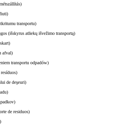
étszállítás)
iuti)
tkritumu transportu)
gos (išskyrus atliekų išvežimo transportą)
iskart)
 afval)
eniem transportu odpadów)
 resíduos)
lui de deşeuri)
padu)
dpadkov)
orte de residuos)
)