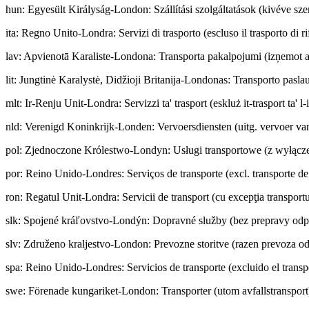
hun
:
Egyesült Királyság-London: Szállítási szolgáltatások (kivéve szem
ita
:
Regno Unito-Londra: Servizi di trasporto (escluso il trasporto di rif
lav
:
Apvienotā Karaliste-Londona: Transporta pakalpojumi (izņemot a
lit
:
Jungtinė Karalystė, Didžioji Britanija-Londonas: Transporto paslau
mlt
:
Ir-Renju Unit-Londra: Servizzi ta' trasport (eskluż it-trasport ta' l-
nld
:
Verenigd Koninkrijk-Londen: Vervoersdiensten (uitg. vervoer van
pol
:
Zjednoczone Królestwo-Londyn: Usługi transportowe (z wyłącz
por
:
Reino Unido-Londres: Serviços de transporte (excl. transporte de
ron
:
Regatul Unit-Londra: Servicii de transport (cu excepţia transportu
slk
:
Spojené kráľovstvo-Londýn: Dopravné služby (bez prepravy od
slv
:
Združeno kraljestvo-London: Prevozne storitve (razen prevoza o
spa
:
Reino Unido-Londres: Servicios de transporte (excluido el transp
swe
:
Förenade kungariket-London: Transporter (utom avfallstransport