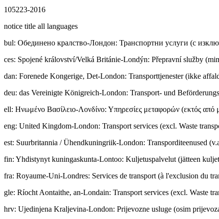
105223-2016
notice title all languages
bul
:
Обединено кралство-Лондон: Транспортни услуги (с изклю
ces
:
Spojené království/Velká Británie-Londýn: Přepravní služby (m
dan
:
Forenede Kongerige, Det-London: Transporttjenester (ikke affald
deu
:
das Vereinigte Königreich-London: Transport- und Beförderungsd
ell
:
Ηνωμένο Βασίλειο-Λονδίνο: Υπηρεσίες μεταφορών (εκτός από 
eng
:
United Kingdom-London: Transport services (excl. Waste transp
est
:
Suurbritannia / Ühendkuningriik-London: Transporditeenused (v.a
fin
:
Yhdistynyt kuningaskunta-Lontoo: Kuljetuspalvelut (jätteen kuljet
fra
:
Royaume-Uni-Londres: Services de transport (à l'exclusion du tra
gle
:
Ríocht Aontaithe, an-Londain: Transport services (excl. Waste tra
hrv
:
Ujedinjena Kraljevina-London: Prijevozne usluge (osim prijevoz