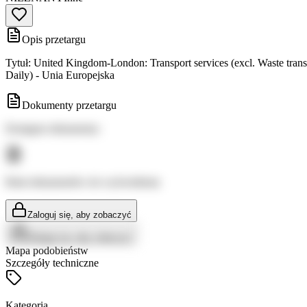
Opis przetargu
Tytuł: United Kingdom-London: Transport services (excl. Waste tra
Daily) - Unia Europejska
Dokumenty przetargu
Dostępne dokumenty:
Brak dokumentów do wyświetlenia
Zaloguj się, aby zobaczyć
Zaloguj się, aby zobaczyć
Mapa podobieństw
Szczegóły techniczne
Kategoria