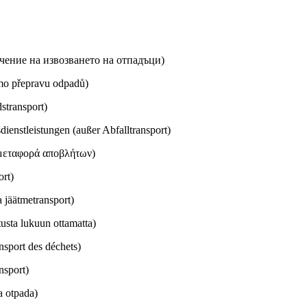
чение на извозването на отпадъци)
imo přepravu odpadů)
stransport)
ienstleistungen (außer Abfalltransport)
μεταφορά αποβλήτων)
ort)
 jäätmetransport)
usta lukuun ottamatta)
nsport des déchets)
nsport)
a otpada)