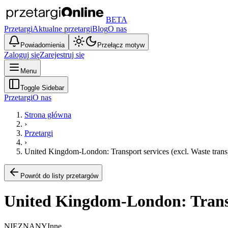
BETA
Przetargi
Aktualne przetargi
Blog
O nas
Powiadomienia
Przełącz motyw
Zaloguj się
Zarejestruj się
Menu
Toggle Sidebar
Przetargi
O nas
Strona główna
›
Przetargi
›
United Kingdom-London: Transport services (excl. Waste trans
Powrót do listy przetargów
United Kingdom-London: Transpo
NIEZNANY
Inne