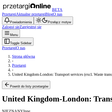
BETA
Przetargi
Aktualne przetargi
Blog
O nas
Powiadomienia
Przełącz motyw
Zaloguj się
Zarejestruj się
Menu
Toggle Sidebar
Przetargi
O nas
Strona główna
›
Przetargi
›
United Kingdom-London: Transport services (excl. Waste trans
Powrót do listy przetargów
United Kingdom-London: Transpo
NIEZNANY
Inne