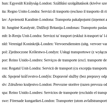
hun
:
Egyesült Királyság-London: Szállítási szolgáltatások (kivéve szem
ita
:
Regno Unito-Londra: Servizi di trasporto (escluso il trasporto di rif
lav
:
Apvienotā Karaliste-Londona: Transporta pakalpojumi (izņemot a
lit
:
Jungtinė Karalystė, Didžioji Britanija-Londonas: Transporto paslau
mlt
:
Ir-Renju Unit-Londra: Servizzi ta' trasport (eskluż it-trasport ta' l-
nld
:
Verenigd Koninkrijk-Londen: Vervoersdiensten (uitg. vervoer van
pol
:
Zjednoczone Królestwo-Londyn: Usługi transportowe (z wyłącz
por
:
Reino Unido-Londres: Serviços de transporte (excl. transporte de
ron
:
Regatul Unit-Londra: Servicii de transport (cu excepţia transportu
slk
:
Spojené kráľovstvo-Londýn: Dopravné služby (bez prepravy od
slv
:
Združeno kraljestvo-London: Prevozne storitve (razen prevoza o
spa
:
Reino Unido-Londres: Servicios de transporte (excluido el transp
swe
:
Förenade kungariket-London: Transporter (utom avfallstransport