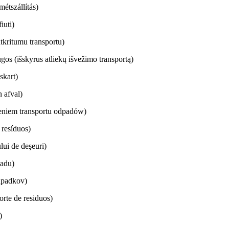
étszállítás)
iuti)
tkritumu transportu)
gos (išskyrus atliekų išvežimo transportą)
iskart)
 afval)
eniem transportu odpadów)
 resíduos)
lui de deşeuri)
padu)
dpadkov)
orte de residuos)
)