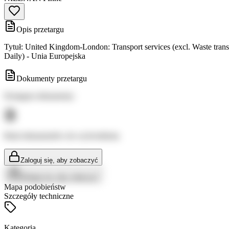
Opis przetargu
Tytuł: United Kingdom-London: Transport services (excl. Waste tra
Daily) - Unia Europejska
Dokumenty przetargu
Dostępne dokumenty:
Brak dokumentów do wyświetlenia
Zaloguj się, aby zobaczyć
Zaloguj się, aby zobaczyć
Mapa podobieństw
Szczegóły techniczne
Kategoria