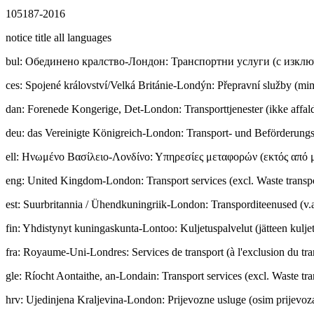
105187-2016
notice title all languages
bul
:
Обединено кралство-Лондон: Транспортни услуги (с изклю
ces
:
Spojené království/Velká Británie-Londýn: Přepravní služby (m
dan
:
Forenede Kongerige, Det-London: Transporttjenester (ikke affald
deu
:
das Vereinigte Königreich-London: Transport- und Beförderungsd
ell
:
Ηνωμένο Βασίλειο-Λονδίνο: Υπηρεσίες μεταφορών (εκτός από 
eng
:
United Kingdom-London: Transport services (excl. Waste transp
est
:
Suurbritannia / Ühendkuningriik-London: Transporditeenused (v.a
fin
:
Yhdistynyt kuningaskunta-Lontoo: Kuljetuspalvelut (jätteen kuljet
fra
:
Royaume-Uni-Londres: Services de transport (à l'exclusion du tra
gle
:
Ríocht Aontaithe, an-Londain: Transport services (excl. Waste tra
hrv
:
Ujedinjena Kraljevina-London: Prijevozne usluge (osim prijevoz