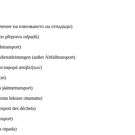
чение на извозването на отпадъци)
imo přepravu odpadů)
stransport)
ienstleistungen (außer Abfalltransport)
μεταφορά αποβλήτων)
ort)
 jäätmetransport)
usta lukuun ottamatta)
nsport des déchets)
nsport)
a otpada)