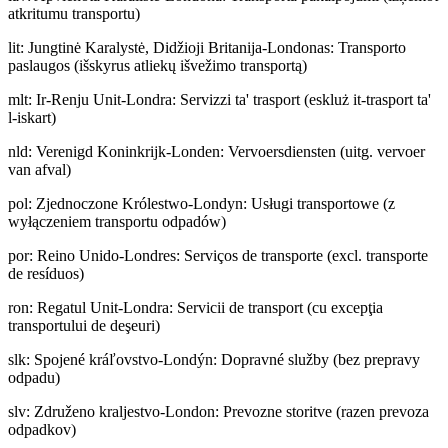
atkritumu transportu)
lit
:
Jungtinė Karalystė, Didžioji Britanija-Londonas: Transporto
paslaugos (išskyrus atliekų išvežimo transportą)
mlt
:
Ir-Renju Unit-Londra: Servizzi ta' trasport (eskluż it-trasport ta'
l-iskart)
nld
:
Verenigd Koninkrijk-Londen: Vervoersdiensten (uitg. vervoer
van afval)
pol
:
Zjednoczone Królestwo-Londyn: Usługi transportowe (z
wyłączeniem transportu odpadów)
por
:
Reino Unido-Londres: Serviços de transporte (excl. transporte
de resíduos)
ron
:
Regatul Unit-Londra: Servicii de transport (cu excepţia
transportului de deşeuri)
slk
:
Spojené kráľovstvo-Londýn: Dopravné služby (bez prepravy
odpadu)
slv
:
Združeno kraljestvo-London: Prevozne storitve (razen prevoza
odpadkov)