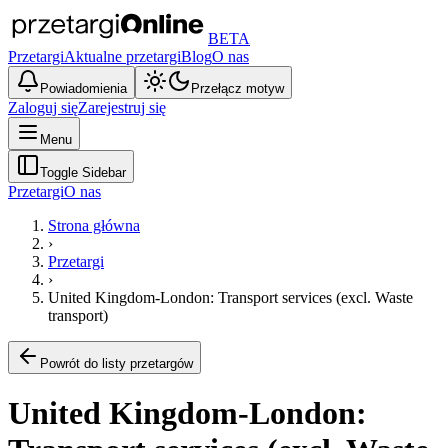
BETA
Przetargi
Aktualne przetargi
Blog
O nas
Powiadomienia
Przełącz motyw
Zaloguj się
Zarejestruj się
Menu
Toggle Sidebar
Przetargi
O nas
Strona główna
›
Przetargi
›
United Kingdom-London: Transport services (excl. Waste
transport)
Powrót do listy przetargów
United Kingdom-London: