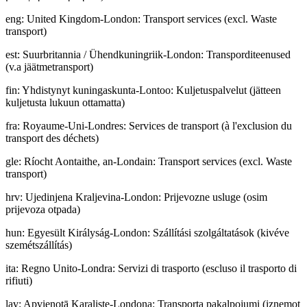
eng
:
United Kingdom-London: Transport services (excl. Waste
transport)
est
:
Suurbritannia / Ühendkuningriik-London: Transporditeenused
(v.a jäätmetransport)
fin
:
Yhdistynyt kuningaskunta-Lontoo: Kuljetuspalvelut (jätteen
kuljetusta lukuun ottamatta)
fra
:
Royaume-Uni-Londres: Services de transport (à l'exclusion du
transport des déchets)
gle
:
Ríocht Aontaithe, an-Londain: Transport services (excl. Waste
transport)
hrv
:
Ujedinjena Kraljevina-London: Prijevozne usluge (osim
prijevoza otpada)
hun
:
Egyesült Királyság-London: Szállítási szolgáltatások (kivéve
szemétszállítás)
ita
:
Regno Unito-Londra: Servizi di trasporto (escluso il trasporto di
rifiuti)
lav
:
Apvienotā Karaliste-Londona: Transporta pakalpojumi (izņemot