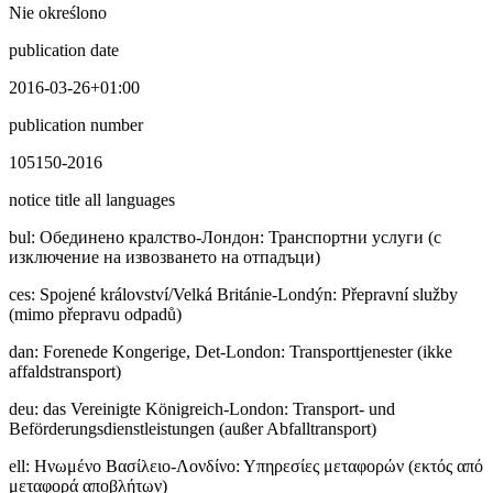
Nie określono
publication date
2016-03-26+01:00
publication number
105150-2016
notice title all languages
bul
:
Обединено кралство-Лондон: Транспортни услуги (с
изключение на извозването на отпадъци)
ces
:
Spojené království/Velká Británie-Londýn: Přepravní služby
(mimo přepravu odpadů)
dan
:
Forenede Kongerige, Det-London: Transporttjenester (ikke
affaldstransport)
deu
:
das Vereinigte Königreich-London: Transport- und
Beförderungsdienstleistungen (außer Abfalltransport)
ell
:
Ηνωμένο Βασίλειο-Λονδίνο: Υπηρεσίες μεταφορών (εκτός από
μεταφορά αποβλήτων)