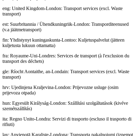
eng
:
United Kingdom-London: Transport services (excl. Waste
transport)
est
:
Suurbritannia / Ühendkuningriik-London: Transporditeenused
(v.a jäätmetransport)
fin
:
Yhdistynyt kuningaskunta-Lontoo: Kuljetuspalvelut (jätteen
kuljetusta lukuun ottamatta)
fra
:
Royaume-Uni-Londres: Services de transport (à l'exclusion du
transport des déchets)
gle
:
Ríocht Aontaithe, an-Londain: Transport services (excl. Waste
transport)
hrv
:
Ujedinjena Kraljevina-London: Prijevozne usluge (osim
prijevoza otpada)
hun
:
Egyesült Királyság-London: Szállítási szolgáltatások (kivéve
szemétszállítás)
ita
:
Regno Unito-Londra: Servizi di trasporto (escluso il trasporto di
rifiuti)
lav
:
Apvienotā Karaliste-Londona: Transporta pakalpojumi (izņemot