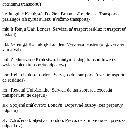
atkritumu transportu)
lit
:
Jungtinė Karalystė, Didžioji Britanija-Londonas: Transporto
paslaugos (išskyrus atliekų išvežimo transportą)
mlt
:
Ir-Renju Unit-Londra: Servizzi ta' trasport (eskluż it-trasport ta'
l-iskart)
nld
:
Verenigd Koninkrijk-Londen: Vervoersdiensten (uitg. vervoer
van afval)
pol
:
Zjednoczone Królestwo-Londyn: Usługi transportowe (z
wyłączeniem transportu odpadów)
por
:
Reino Unido-Londres: Serviços de transporte (excl. transporte
de resíduos)
ron
:
Regatul Unit-Londra: Servicii de transport (cu excepţia
transportului de deşeuri)
slk
:
Spojené kráľovstvo-Londýn: Dopravné služby (bez prepravy
odpadu)
slv
:
Združeno kraljestvo-London: Prevozne storitve (razen prevoza
odpadkov)