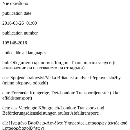
Nie określono
publication date
2016-03-26+01:00
publication number
105148-2016
notice title all languages
bul
:
Обединено кралство-Лондон: Транспортни услуги (с
изключение на извозването на отпадъци)
ces
:
Spojené království/Velká Británie-Londýn: Přepravní služby
(mimo přepravu odpadů)
dan
:
Forenede Kongerige, Det-London: Transporttjenester (ikke
affaldstransport)
deu
:
das Vereinigte Königreich-London: Transport- und
Beförderungsdienstleistungen (außer Abfalltransport)
ell
:
Ηνωμένο Βασίλειο-Λονδίνο: Υπηρεσίες μεταφορών (εκτός από
μεταφορά αποβλήτων)