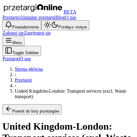
BETA
Przetargi
Aktualne przetargi
Blog
O nas
Powiadomienia
Przełącz motyw
Zaloguj się
Zarejestruj się
Menu
Toggle Sidebar
Przetargi
O nas
Strona główna
›
Przetargi
›
United Kingdom-London: Transport services (excl. Waste
transport)
Powrót do listy przetargów
United Kingdom-London: