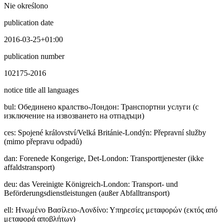
Nie określono
publication date
2016-03-25+01:00
publication number
102175-2016
notice title all languages
bul
:
Обединено кралство-Лондон: Транспортни услуги (с
изключение на извозването на отпадъци)
ces
:
Spojené království/Velká Británie-Londýn: Přepravní služby
(mimo přepravu odpadů)
dan
:
Forenede Kongerige, Det-London: Transporttjenester (ikke
affaldstransport)
deu
:
das Vereinigte Königreich-London: Transport- und
Beförderungsdienstleistungen (außer Abfalltransport)
ell
:
Ηνωμένο Βασίλειο-Λονδίνο: Υπηρεσίες μεταφορών (εκτός από
μεταφορά αποβλήτων)