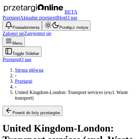
BETA
Przetargi
Aktualne przetargi
Blog
O nas
Powiadomienia
Przełącz motyw
Zaloguj się
Zarejestruj się
Menu
Toggle Sidebar
Przetargi
O nas
Strona główna
›
Przetargi
›
United Kingdom-London: Transport services (excl. Waste
transport)
Powrót do listy przetargów
United Kingdom-London: