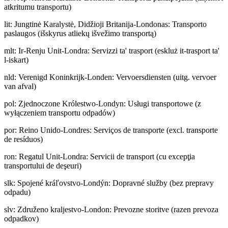
atkritumu transportu)
lit
:
Jungtinė Karalystė, Didžioji Britanija-Londonas: Transporto
paslaugos (išskyrus atliekų išvežimo transportą)
mlt
:
Ir-Renju Unit-Londra: Servizzi ta' trasport (eskluż it-trasport ta'
l-iskart)
nld
:
Verenigd Koninkrijk-Londen: Vervoersdiensten (uitg. vervoer
van afval)
pol
:
Zjednoczone Królestwo-Londyn: Usługi transportowe (z
wyłączeniem transportu odpadów)
por
:
Reino Unido-Londres: Serviços de transporte (excl. transporte
de resíduos)
ron
:
Regatul Unit-Londra: Servicii de transport (cu excepţia
transportului de deşeuri)
slk
:
Spojené kráľovstvo-Londýn: Dopravné služby (bez prepravy
odpadu)
slv
:
Združeno kraljestvo-London: Prevozne storitve (razen prevoza
odpadkov)