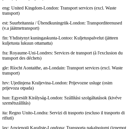
eng
:
United Kingdom-London: Transport services (excl. Waste
transport)
est
:
Suurbritannia / Ühendkuningriik-London: Transporditeenused
(v.a jäätmetransport)
fin
:
Yhdistynyt kuningaskunta-Lontoo: Kuljetuspalvelut (jätteen
kuljetusta lukuun ottamatta)
fra
:
Royaume-Uni-Londres: Services de transport (à l'exclusion du
transport des déchets)
gle
:
Ríocht Aontaithe, an-Londain: Transport services (excl. Waste
transport)
hrv
:
Ujedinjena Kraljevina-London: Prijevozne usluge (osim
prijevoza otpada)
hun
:
Egyesült Királyság-London: Szállítási szolgáltatások (kivéve
szemétszállítás)
ita
:
Regno Unito-Londra: Servizi di trasporto (escluso il trasporto di
rifiuti)
lav
:
Apvienotā Karaliste-Londona: Transporta pakalpojumi (izņemot