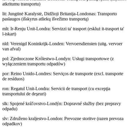
atkritumu transportu)
lit
:
Jungtinė Karalystė, Didžioji Britanija-Londonas: Transporto
paslaugos (išskyrus atliekų išvežimo transportą)
mlt
:
Ir-Renju Unit-Londra: Servizzi ta' trasport (eskluż it-trasport ta'
l-iskart)
nld
:
Verenigd Koninkrijk-Londen: Vervoersdiensten (uitg. vervoer
van afval)
pol
:
Zjednoczone Królestwo-Londyn: Usługi transportowe (z
wyłączeniem transportu odpadów)
por
:
Reino Unido-Londres: Serviços de transporte (excl. transporte
de resíduos)
ron
:
Regatul Unit-Londra: Servicii de transport (cu excepţia
transportului de deşeuri)
slk
:
Spojené kráľovstvo-Londýn: Dopravné služby (bez prepravy
odpadu)
slv
:
Združeno kraljestvo-London: Prevozne storitve (razen prevoza
odpadkov)