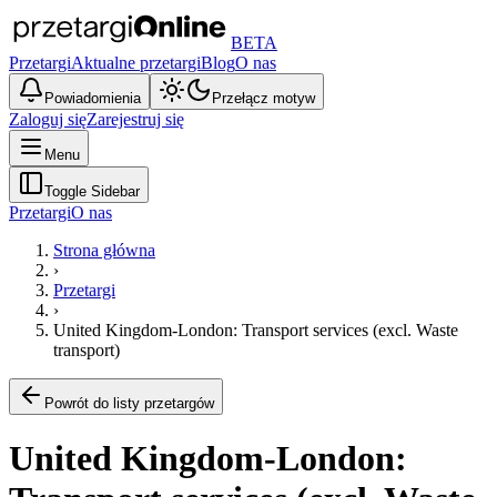
BETA
Przetargi
Aktualne przetargi
Blog
O nas
Powiadomienia
Przełącz motyw
Zaloguj się
Zarejestruj się
Menu
Toggle Sidebar
Przetargi
O nas
Strona główna
›
Przetargi
›
United Kingdom-London: Transport services (excl. Waste
transport)
Powrót do listy przetargów
United Kingdom-London: