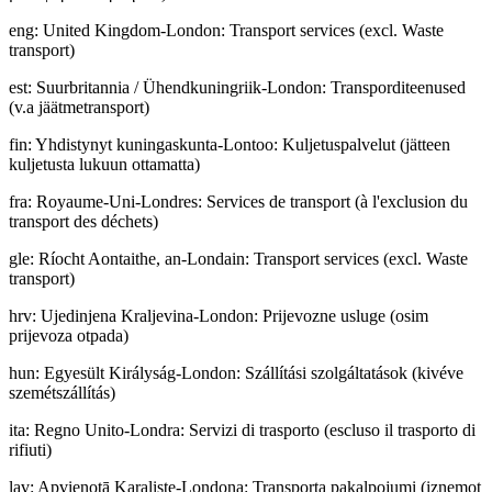
eng
:
United Kingdom-London: Transport services (excl. Waste
transport)
est
:
Suurbritannia / Ühendkuningriik-London: Transporditeenused
(v.a jäätmetransport)
fin
:
Yhdistynyt kuningaskunta-Lontoo: Kuljetuspalvelut (jätteen
kuljetusta lukuun ottamatta)
fra
:
Royaume-Uni-Londres: Services de transport (à l'exclusion du
transport des déchets)
gle
:
Ríocht Aontaithe, an-Londain: Transport services (excl. Waste
transport)
hrv
:
Ujedinjena Kraljevina-London: Prijevozne usluge (osim
prijevoza otpada)
hun
:
Egyesült Királyság-London: Szállítási szolgáltatások (kivéve
szemétszállítás)
ita
:
Regno Unito-Londra: Servizi di trasporto (escluso il trasporto di
rifiuti)
lav
:
Apvienotā Karaliste-Londona: Transporta pakalpojumi (izņemot