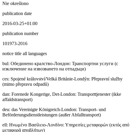
Nie określono
publication date
2016-03-25+01:00
publication number
101973-2016
notice title all languages
bul
:
Обединено кралство-Лондон: Транспортни услуги (с
изключение на извозването на отпадъци)
ces
:
Spojené království/Velká Británie-Londýn: Přepravní služby
(mimo přepravu odpadů)
dan
:
Forenede Kongerige, Det-London: Transporttjenester (ikke
affaldstransport)
deu
:
das Vereinigte Königreich-London: Transport- und
Beförderungsdienstleistungen (außer Abfalltransport)
ell
:
Ηνωμένο Βασίλειο-Λονδίνο: Υπηρεσίες μεταφορών (εκτός από
μεταφορά αποβλήτων)