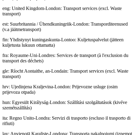
eng
:
United Kingdom-London: Transport services (excl. Waste
transport)
est
:
Suurbritannia / Ühendkuningriik-London: Transporditeenused
(v.a jäätmetransport)
fin
:
Yhdistynyt kuningaskunta-Lontoo: Kuljetuspalvelut (jätteen
kuljetusta lukuun ottamatta)
fra
:
Royaume-Uni-Londres: Services de transport (à l'exclusion du
transport des déchets)
gle
:
Ríocht Aontaithe, an-Londain: Transport services (excl. Waste
transport)
hrv
:
Ujedinjena Kraljevina-London: Prijevozne usluge (osim
prijevoza otpada)
hun
:
Egyesült Királyság-London: Szállítási szolgáltatások (kivéve
szemétszállítás)
ita
:
Regno Unito-Londra: Servizi di trasporto (escluso il trasporto di
rifiuti)
lav
:
Apvienotā Karaliste-Londona: Transporta pakalpojumi (izņemot