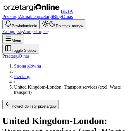
BETA
Przetargi
Aktualne przetargi
Blog
O nas
Powiadomienia
Przełącz motyw
Zaloguj się
Zarejestruj się
Menu
Toggle Sidebar
Przetargi
O nas
Strona główna
›
Przetargi
›
United Kingdom-London: Transport services (excl. Waste
transport)
Powrót do listy przetargów
United Kingdom-London: