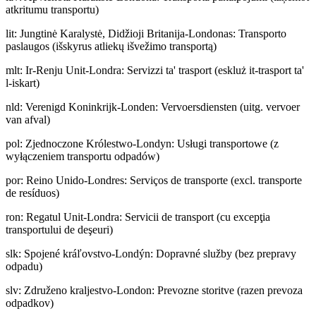
atkritumu transportu)
lit
:
Jungtinė Karalystė, Didžioji Britanija-Londonas: Transporto
paslaugos (išskyrus atliekų išvežimo transportą)
mlt
:
Ir-Renju Unit-Londra: Servizzi ta' trasport (eskluż it-trasport ta'
l-iskart)
nld
:
Verenigd Koninkrijk-Londen: Vervoersdiensten (uitg. vervoer
van afval)
pol
:
Zjednoczone Królestwo-Londyn: Usługi transportowe (z
wyłączeniem transportu odpadów)
por
:
Reino Unido-Londres: Serviços de transporte (excl. transporte
de resíduos)
ron
:
Regatul Unit-Londra: Servicii de transport (cu excepţia
transportului de deşeuri)
slk
:
Spojené kráľovstvo-Londýn: Dopravné služby (bez prepravy
odpadu)
slv
:
Združeno kraljestvo-London: Prevozne storitve (razen prevoza
odpadkov)