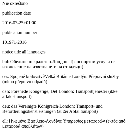
Nie określono
publication date
2016-03-25+01:00
publication number
101971-2016
notice title all languages
bul
:
Обединено кралство-Лондон: Транспортни услуги (с
изключение на извозването на отпадъци)
ces
:
Spojené království/Velká Británie-Londýn: Přepravní služby
(mimo přepravu odpadů)
dan
:
Forenede Kongerige, Det-London: Transporttjenester (ikke
affaldstransport)
deu
:
das Vereinigte Königreich-London: Transport- und
Beförderungsdienstleistungen (außer Abfalltransport)
ell
:
Ηνωμένο Βασίλειο-Λονδίνο: Υπηρεσίες μεταφορών (εκτός από
μεταφορά αποβλήτων)