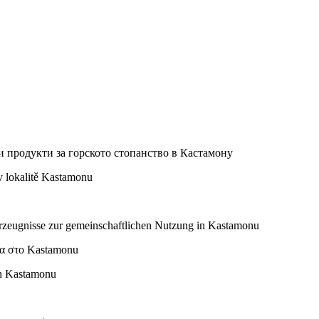
 продукти за горското стопанство в Кастамону
v lokalitě Kastamonu
e Erzeugnisse zur gemeinschaftlichen Nutzung in Kastamonu
τα στο Kastamonu
 in Kastamonu