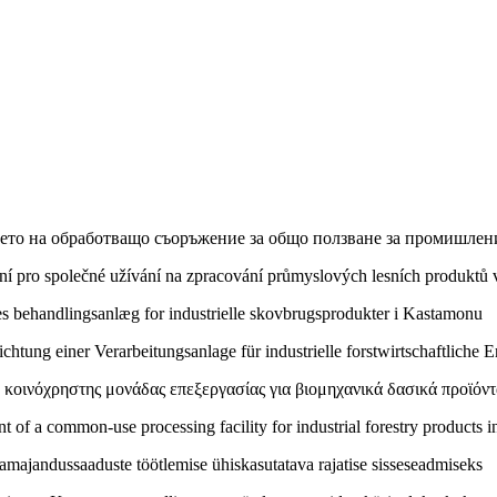
ето на обработващо съоръжение за общо ползване за промишлени
 pro společné užívání na zpracování průmyslových lesních produktů 
lles behandlingsanlæg for industrielle skovbrugsprodukter i Kastamonu
chtung einer Verarbeitungsanlage für industrielle forstwirtschaftlich
κοινόχρηστης μονάδας επεξεργασίας για βιομηχανικά δασικά προϊόν
 of a common-use processing facility for industrial forestry products
majandussaaduste töötlemise ühiskasutatava rajatise sisseseadmiseks