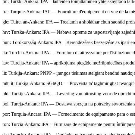
fin
:
Turkki-Ankara: IPA – laitteiden toimittaminen yhteiskäyttöön tark
fra
:
Turquie-Ankara: IAP — Fourniture d'équipement en vue de la mise 
gle
:
Tuirc, an-Ankara: IPA — Trealamh a sholáthar chun saoráid próis
hrv
:
Turska-Ankara: IPA — Nabava opreme za uspostavljanje zajednič
hun
:
Törökország-Ankara: IPA – Berendezések beszerzése az ipari e
ita
:
Turchia-Ankara: IPA — Fornitura di attrezzature per l'istituzione d
lav
:
Turcija-Ankara: IPA – aprīkojuma piegāde mežrūpniecības produk
lit
:
Turkija-Ankara: PNPP – įrangos tiekimas steigiant bendrai naud
mlt
:
it-Turkija-Ankara: SGħQD — Provvista ta' tagħmir għat-twaqqif ta' 
nld
:
Turkije-Ankara: IPA — Levering van uitrusting voor de oprichti
pol
:
Turcja-Ankara: IPA — Dostawa sprzętu na potrzeby stworzenia
por
:
Turquia-Ancara: IPA — Fornecimento de equipamento para o esta
ron
:
Turcia-Ankara: IPA – Furnizare de echipamente pentru înființarea
slk
:
Turecko-Ankara: IPA – Dodávka vybavenia pre zriadenie spoloč