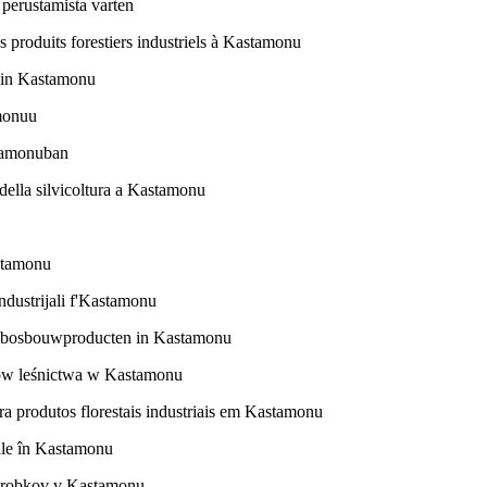
 perustamista varten
 produits forestiers industriels à Kastamonu
a in Kastamonu
amonuu
stamonuban
 della silvicoltura a Kastamonu
astamonu
industrijali f'Kastamonu
ële bosbouwproducten in Kastamonu
tów leśnictwa w Kastamonu
 produtos florestais industriais em Kastamonu
iale în Kastamonu
výrobkov v Kastamonu