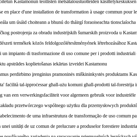
oitetun Kastamonun teollisten metsätaloustuotteiden käsittelykeskuksen
en place d'une installation de transformation à usage commun pour les
eála um úsáid choiteann a bhunú do tháirgí foraoiseachta tionsclaíoch
kog postrojenja za obradu industrijskih šumarskih proizvoda u Kast
rdészeti termékek közös feldolgozólétesítményének létrehozásához Ka
i un impianto di trasformazione di uso comune per i prodotti industriali
tu apstrādes koplietošanas iekārtas izveidei Kastamonu
ojamus perdirbimo įrenginius pramoninės miškininkystės produktams K
faċilità tal-ipproċessar għall-użu komuni għall-prodotti tal-forestrija 
ng van een verwerkingsfaciliteit voor algemeen gebruik voor industri
 zakładu przetwórczego wspólnego użytku dla przemysłowych produk
belecimento de uma infraestrutura de transformação de uso comum para
 unei unități de uz comun de prelucrare a produselor forestiere industr
ne používaného zariadenia na spracovanie priemyselných lesníckych 