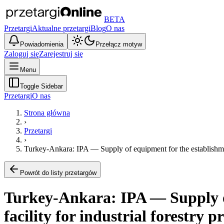
BETA
Przetargi
Aktualne przetargi
Blog
O nas
Powiadomienia
Przełącz motyw
Zaloguj się
Zarejestruj się
Menu
Toggle Sidebar
Przetargi
O nas
Strona główna
›
Przetargi
›
Turkey-Ankara: IPA — Supply of equipment for the establishmen
Powrót do listy przetargów
Turkey-Ankara: IPA — Supply of
facility for industrial forestry