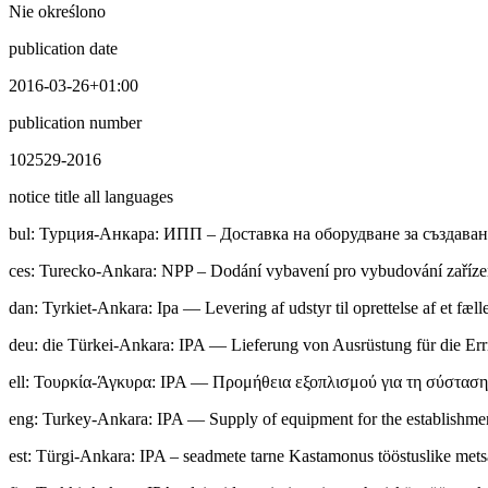
Nie określono
publication date
2016-03-26+01:00
publication number
102529-2016
notice title all languages
bul
:
Typция-Анкара: ИПП – Доставка на оборудване за създаван
ces
:
Turecko-Ankara: NPP – Dodání vybavení pro vybudování zařízení
dan
:
Tyrkiet-Ankara: Ipa — Levering af udstyr til oprettelse af et fæ
deu
:
die Türkei-Ankara: IPA — Lieferung von Ausrüstung für die Erri
ell
:
Τουρκία-Άγκυρα: IPA — Προμήθεια εξοπλισμού για τη σύσταση 
eng
:
Turkey-Ankara: IPA — Supply of equipment for the establishment
est
:
Türgi-Ankara: IPA – seadmete tarne Kastamonus tööstuslike metsa