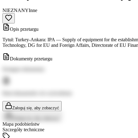
NIEZNANY
Inne
Opis przetargu
Tytuł: Turkey-Ankara: IPA — Supply of equipment for the establishme
Technology, DG for EU and Foreign Affairs, Directorate of EU Fin
Dokumenty przetargu
Dostępne dokumenty:
Brak dokumentów do wyświetlenia
Zaloguj się, aby zobaczyć
Zaloguj się, aby zobaczyć
Mapa podobieństw
Szczegóły techniczne