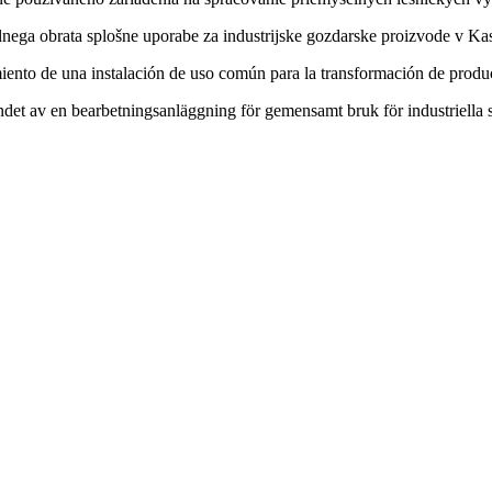
nega obrata splošne uporabe za industrijske gozdarske proizvode v K
ento de una instalación de uso común para la transformación de produc
tandet av en bearbetningsanläggning för gemensamt bruk för industriell