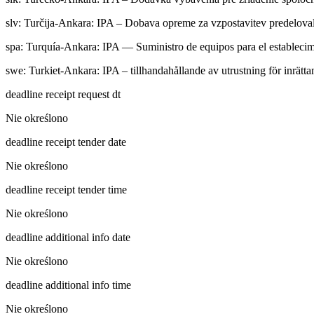
slv
:
Turčija-Ankara: IPA – Dobava opreme za vzpostavitev predeloval
spa
:
Turquía-Ankara: IPA — Suministro de equipos para el establecimi
swe
:
Turkiet-Ankara: IPA – tillhandahållande av utrustning för inrät
deadline receipt request dt
Nie określono
deadline receipt tender date
Nie określono
deadline receipt tender time
Nie określono
deadline additional info date
Nie określono
deadline additional info time
Nie określono