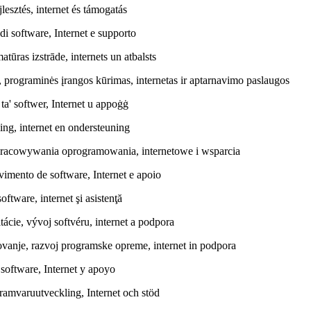
lesztés, internet és támogatás
di software, Internet e supporto
ras izstrāde, internets un atbalsts
programinės įrangos kūrimas, internetas ir aptarnavimo paslaugos
 ta' softwer, Internet u appoġġ
ng, internet en ondersteuning
pracowywania oprogramowania, internetowe i wsparcia
vimento de software, Internet e apoio
ftware, internet şi asistenţă
cie, vývoj softvéru, internet a podpora
vanje, razvoj programske opreme, internet in podpora
 software, Internet y apoyo
ramvaruutveckling, Internet och stöd