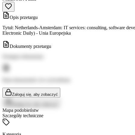
Opis przetargu
Tytuł: Netherlands-Amsterdam: IT services: consulting, software d
Electronic Daily) - Unia Europejska
Dokumenty przetargu
Dostępne dokumenty:
Brak dokumentów do wyświetlenia
Zaloguj się, aby zobaczyć
Zaloguj się, aby zobaczyć
Mapa podobieństw
Szczegóły techniczne
Kategoria