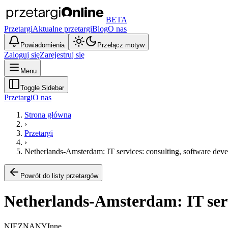
BETA
Przetargi
Aktualne przetargi
Blog
O nas
Powiadomienia
Przełącz motyw
Zaloguj się
Zarejestruj się
Menu
Toggle Sidebar
Przetargi
O nas
Strona główna
›
Przetargi
›
Netherlands-Amsterdam: IT services: consulting, software deve
Powrót do listy przetargów
Netherlands-Amsterdam: IT serv
NIEZNANY
Inne