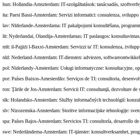
hun
:
Hollandia-Amszterdam: IT-szolgáltatások: tanácsadás, szoftverfej
ita
:
Paesi Bassi-Amsterdam: Servizi informatici: consulenza, sviluppo 
lav
:
Nīderlande-Amsterdama: IT pakalpojumi konsultēšana, programmatū
lit
:
Nyderlandai, Olandija-Amsterdamas: IT paslaugos: konsultavimas, 
mlt
:
il-Pajjiżi l-Baxxi-Amsterdam: Servizzi ta' IT: konsulenza, żvilupp
nld
:
Nederland-Amsterdam: IT-diensten: adviezen, softwareontwikkeli
pol
:
Niderlandy-Amsterdam: Usługi informatyczne: konsultacyjne, o
por
:
Países Baixos-Amesterdão: Serviços de TI: consultoria, desenvol
ron
:
Ţările de Jos-Amsterdam: Servicii IT: consultanţă, dezvoltare de so
slk
:
Holandsko-Amsterdam: Služby informačných technológií: konzultá
slv
:
Nizozemska-Amsterdam: Storitve informacijske tehnologije: sveto
spa
:
Países Bajos-Amsterdam: Servicios TI: consultoría, desarrollo de
swe
:
Nederländerna-Amsterdam: IT-tjänster: konsultverksamhet, prog