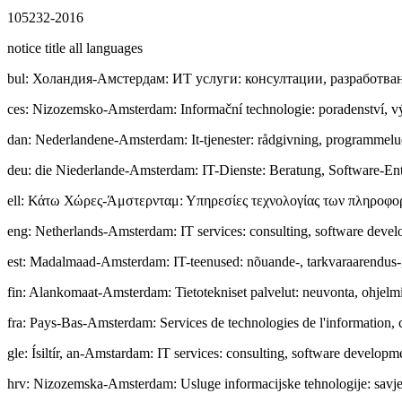
105232-2016
notice title all languages
bul
:
Холандия-Амстердам: ИТ услуги: консултации, разработва
ces
:
Nizozemsko-Amsterdam: Informační technologie: poradenství, v
dan
:
Nederlandene-Amsterdam: It-tjenester: rådgivning, programmelud
deu
:
die Niederlande-Amsterdam: IT-Dienste: Beratung, Software-Entw
ell
:
Κάτω Χώρες-Άμστερνταμ: Υπηρεσίες τεχνολογίας των πληροφορι
eng
:
Netherlands-Amsterdam: IT services: consulting, software devel
est
:
Madalmaad-Amsterdam: IT-teenused: nõuande-, tarkvaraarendus-, I
fin
:
Alankomaat-Amsterdam: Tietotekniset palvelut: neuvonta, ohjelmist
fra
:
Pays-Bas-Amsterdam: Services de technologies de l'information, co
gle
:
Ísiltír, an-Amstardam: IT services: consulting, software developme
hrv
:
Nizozemska-Amsterdam: Usluge informacijske tehnologije: savjet