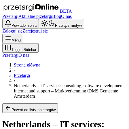
BETA
Przetargi
Aktualne przetargi
Blog
O nas
Powiadomienia
Przełącz motyw
Zaloguj się
Zarejestruj się
Menu
Toggle Sidebar
Przetargi
O nas
Strona główna
›
Przetargi
›
Netherlands – IT services: consulting, software development,
Internet and support – Marktverkenning tDMS Gemeente
Amsterdam
Powrót do listy przetargów
Netherlands – IT services: