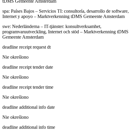
tDMS Gemeente Amsterdam
spa
:
Países Bajos – Servicios TI: consultoría, desarrollo de software,
Internet y apoyo – Marktverkenning tDMS Gemeente Amsterdam
swe
:
Nederländerna – IT-tjänster: konsultverksamhet,
programvaruutveckling, Internet och stöd – Marktverkenning tDMS
Gemeente Amsterdam
deadline receipt request dt
Nie określono
deadline receipt tender date
Nie określono
deadline receipt tender time
Nie określono
deadline additional info date
Nie określono
deadline additional info time