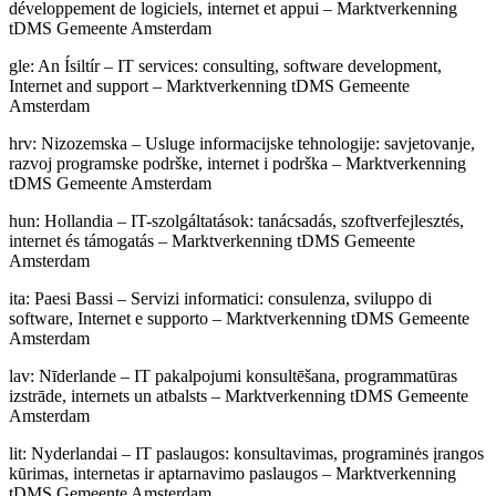
développement de logiciels, internet et appui – Marktverkenning
tDMS Gemeente Amsterdam
gle
:
An Ísiltír – IT services: consulting, software development,
Internet and support – Marktverkenning tDMS Gemeente
Amsterdam
hrv
:
Nizozemska – Usluge informacijske tehnologije: savjetovanje,
razvoj programske podrške, internet i podrška – Marktverkenning
tDMS Gemeente Amsterdam
hun
:
Hollandia – IT-szolgáltatások: tanácsadás, szoftverfejlesztés,
internet és támogatás – Marktverkenning tDMS Gemeente
Amsterdam
ita
:
Paesi Bassi – Servizi informatici: consulenza, sviluppo di
software, Internet e supporto – Marktverkenning tDMS Gemeente
Amsterdam
lav
:
Nīderlande – IT pakalpojumi konsultēšana, programmatūras
izstrāde, internets un atbalsts – Marktverkenning tDMS Gemeente
Amsterdam
lit
:
Nyderlandai – IT paslaugos: konsultavimas, programinės įrangos
kūrimas, internetas ir aptarnavimo paslaugos – Marktverkenning
tDMS Gemeente Amsterdam