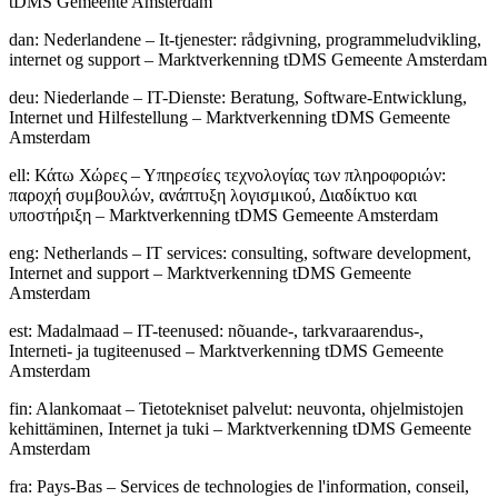
tDMS Gemeente Amsterdam
dan
:
Nederlandene – It-tjenester: rådgivning, programmeludvikling,
internet og support – Marktverkenning tDMS Gemeente Amsterdam
deu
:
Niederlande – IT-Dienste: Beratung, Software-Entwicklung,
Internet und Hilfestellung – Marktverkenning tDMS Gemeente
Amsterdam
ell
:
Κάτω Χώρες – Υπηρεσίες τεχνολογίας των πληροφοριών:
παροχή συμβουλών, ανάπτυξη λογισμικού, Διαδίκτυο και
υποστήριξη – Marktverkenning tDMS Gemeente Amsterdam
eng
:
Netherlands – IT services: consulting, software development,
Internet and support – Marktverkenning tDMS Gemeente
Amsterdam
est
:
Madalmaad – IT-teenused: nõuande-, tarkvaraarendus-,
Interneti- ja tugiteenused – Marktverkenning tDMS Gemeente
Amsterdam
fin
:
Alankomaat – Tietotekniset palvelut: neuvonta, ohjelmistojen
kehittäminen, Internet ja tuki – Marktverkenning tDMS Gemeente
Amsterdam
fra
:
Pays-Bas – Services de technologies de l'information, conseil,