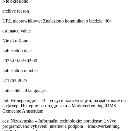
Nie określono
archive reason
URL nieprawidłowy: Znaleziono komunikat o błędzie: 404
estimated value
Nie określono
publication date
2025-09-02+02:00
publication number
571763-2025
notice title all languages
bul
:
Нидерландия – ИТ услуги: консултации, разработване на
софтуер, Интернет и поддръжка – Marktverkenning tDMS
Gemeente Amsterdam
ces
:
Nizozemsko – Informační technologie: poradenství, vývoj
programového vybavení, internet a podpora – Marktverkenning