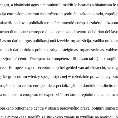
agrú, a bhainistiú agus a chomhordú maidir le beartais a bhaineann le d
cija europskim centrom za stručnost u području zakona o radu, zapošljava
erő-piaci szakpolitikák területére irányuló európai szakértői központ l
nto di un centro europeo di competenza nel settore del diritto del lavor
ības un darba tirgus politikas jomā izveide, organizācija, vadība un koo
tumo ir darbo rinkos politikos srityje įsteigimas, organizavimas, valdy
inazzjoni ta' ċentru Ewropew ta' kompetenza fil-qasam tal-liġi tax-xogħol,
an een Europees expertisecentrum op het gebied van arbeidsrecht, werkg
jskiego centrum wiedzy specjalistycznej w dziedzinie prawa pracy, zatr
nação de um centro europeu de especialização no domínio do direito do
unui centru european de expertiză în sectorul dreptului muncii, al ocupăr
rópskeho odborného centra v oblasti pracovného práva, politiky zamestn
acija evropskega središča za strokovno znanje in izkušnje na področju p