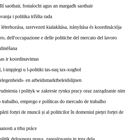
lí saothair, fostaíocht agus an margadh saothair
nja i politika tržišta rada
étrehozása, szervezeti kialakítása, irányítása és koordinációja
o, dell'occupazione e delle politiche del mercato del lavoro
rdinēšana
mas ir koordinavimas
 l-impjiegi u l-politiki tas-suq tax-xogħol
elegenheids- en arbeidsmarktbeleidslijnen
udnienia i polityk w zakresie rynku pracy oraz zarządzanie nim
 trabalho, emprego e políticas do mercado de trabalho
ii forței de muncă și al politicilor în domeniul pieței forței de
anosti a trhu práce
olitik delovnega prava, zaposlovanja in trga dela