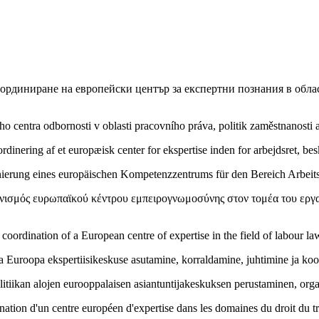
ординиране на европейски център за експертни познания в облас
o centra odbornosti v oblasti pracovního práva, politik zaměstnanosti a
ordinering af et europæisk center for ekspertise inden for arbejdsret, b
ierung eines europäischen Kompetenzzentrums für den Bereich Arbeitsr
νισμός ευρωπαϊκού κέντρου εμπειρογνωμοσύνης στον τομέα του εργατ
oordination of a European centre of expertise in the field of labour l
na Euroopa ekspertiisikeskuse asutamine, korraldamine, juhtimine ja ko
tiikan alojen eurooppalaisen asiantuntijakeskuksen perustaminen, organi
nation d'un centre européen d'expertise dans les domaines du droit du tra