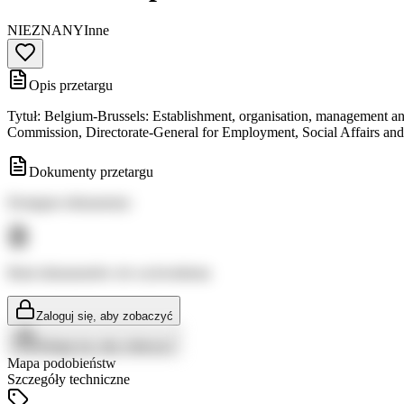
NIEZNANY
Inne
Opis przetargu
Tytuł: Belgium-Brussels: Establishment, organisation, management an
Commission, Directorate-General for Employment, Social Affairs and
Dokumenty przetargu
Dostępne dokumenty:
Brak dokumentów do wyświetlenia
Zaloguj się, aby zobaczyć
Zaloguj się, aby zobaczyć
Mapa podobieństw
Szczegóły techniczne