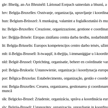
gle
:
Bheilg, an-An Bhruiséil: Lárionad Eorpach saineolais a bhunú, a e
hrv
:
Belgija-Bruxelles: Osnivanje, organizacija, upravljanje i koordina
hun
:
Belgium-Brüsszel: A munkajog, valamint a foglalkoztatási és munka
ita
:
Belgio-Bruxelles: Creazione, organizzazione, gestione e coordiname
lav
:
Beļģija-Brisele: Eiropas zināšanu centra darba tiesību, nodarbināt
lit
:
Belgija-Briuselis: Europos kompetencijos centro darbo teisės, užim
mlt
:
il-Belġju-Brussell: It-twaqqif, it-tħejjija, l-immaniġġjar u l-koord
nld
:
België-Brussel: Oprichting, organisatie, beheer en coördinatie v
pol
:
Belgia-Bruksela: Ustanowienie, organizacja i koordynacja europe
por
:
Bélgica-Bruxelas: Estabelecimento, organização, gestão e coorde
ron
:
Belgia-Bruxelles: Crearea, organizarea, gestionarea și coordonarea 
muncă
slk
:
Belgicko-Brusel: Zriadenie, organizácia, správa a koordinácia eu
slv
:
Belgija-Bruselj: Ustanovitev, organizacija, upravljanje in koordin