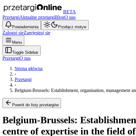
BETA
Przetargi
Aktualne przetargi
Blog
O nas
Powiadomienia
Przełącz motyw
Zaloguj się
Zarejestruj się
Menu
Toggle Sidebar
Przetargi
O nas
Strona główna
›
Przetargi
›
Belgium-Brussels: Establishment, organisation, management and 
Powrót do listy przetargów
Belgium-Brussels: Establishmen
centre of expertise in the field