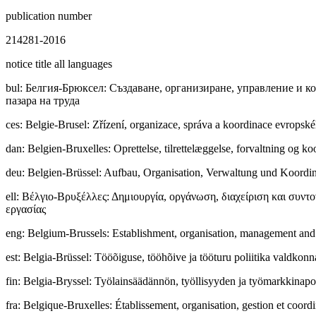
publication number
214281-2016
notice title all languages
bul
:
Бeлгия-Брюксел: Създаване, организиране, управление и ко
пазара на труда
ces
:
Belgie-Brusel: Zřízení, organizace, správa a koordinace evropskéh
dan
:
Belgien-Bruxelles: Oprettelse, tilrettelæggelse, forvaltning og ko
deu
:
Belgien-Brüssel: Aufbau, Organisation, Verwaltung und Koordin
ell
:
Βέλγιο-Βρυξέλλες: Δημιουργία, οργάνωση, διαχείριση και συντο
εργασίας
eng
:
Belgium-Brussels: Establishment, organisation, management and c
est
:
Belgia-Brüssel: Tööõiguse, tööhõive ja tööturu poliitika valdkon
fin
:
Belgia-Bryssel: Työlainsäädännön, työllisyyden ja työmarkkinapoli
fra
:
Belgique-Bruxelles: Établissement, organisation, gestion et coordi