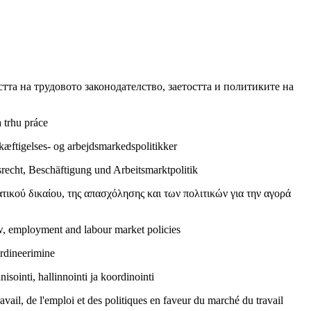
тта на трудовото законодателство, заетостта и политиките на
 trhu práce
eskæftigelses- og arbejdsmarkedspolitikker
echt, Beschäftigung und Arbeitsmarktpolitik
ικού δικαίου, της απασχόλησης και των πολιτικών για την αγορά
aw, employment and labour market policies
ordineerimine
sointi, hallinnointi ja koordinointi
vail, de l'emploi et des politiques en faveur du marché du travail