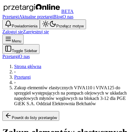
BETA
Przetargi
Aktualne przetargi
Blog
O nas
Powiadomienia
Przełącz motyw
Zaloguj się
Zarejestruj się
Menu
Toggle Sidebar
Przetargi
O nas
Strona główna
›
Przetargi
›
Zakup elementów elastycznych VIVA110 i VIVA125 do
sprzęgieł występujących na pompach olejowych w układach
napędowych młynów węglowych na blokach 3-12 dla PGE
GiEK S.A. Oddział Elektrownia Bełchatów
Powrót do listy przetargów