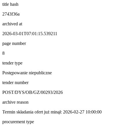
title hash
2743f36a
archived at
2026-03-01T07:01:15.539211
page number
8
tender type
Postępowanie niepubliczne
tender number
POST/DYS/OB/GZ/00293/2026
archive reason
Termin składania ofert już minął: 2026-02-27 10:00:00
procurement type