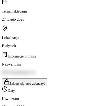
Termin składania
27 lutego 2026
Lokalizacja
Białystok
Informacje o firmie
Nazwa firmy
PGE Dystrybucja S.A.
Zaloguj się, aby zobaczyć
Daty
Utworzono