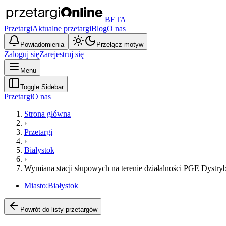
BETA
Przetargi
Aktualne przetargi
Blog
O nas
Powiadomienia
Przełącz motyw
Zaloguj się
Zarejestruj się
Menu
Toggle Sidebar
Przetargi
O nas
Strona główna
›
Przetargi
›
Białystok
›
Wymiana stacji słupowych na terenie działalności PGE Dystry
Miasto:
Białystok
Powrót do listy przetargów