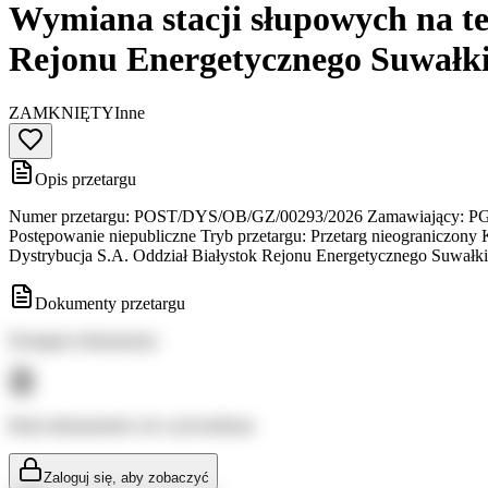
Wymiana stacji słupowych na te
Rejonu Energetycznego Suwałk
ZAMKNIĘTY
Inne
Opis przetargu
Numer przetargu: POST/DYS/OB/GZ/00293/2026 Zamawiający: PGE Dys
Postępowanie niepubliczne Tryb przetargu: Przetarg nieograniczony 
Dystrybucja S.A. Oddział Białystok Rejonu Energetycznego Suwałk
Dokumenty przetargu
Dostępne dokumenty:
Brak dokumentów do wyświetlenia
Zaloguj się, aby zobaczyć