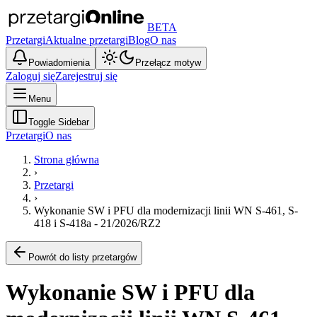
BETA
Przetargi
Aktualne przetargi
Blog
O nas
Powiadomienia
Przełącz motyw
Zaloguj się
Zarejestruj się
Menu
Toggle Sidebar
Przetargi
O nas
Strona główna
›
Przetargi
›
Wykonanie SW i PFU dla modernizacji linii WN S-461, S-
418 i S-418a - 21/2026/RZ2
Powrót do listy przetargów
Wykonanie SW i PFU dla