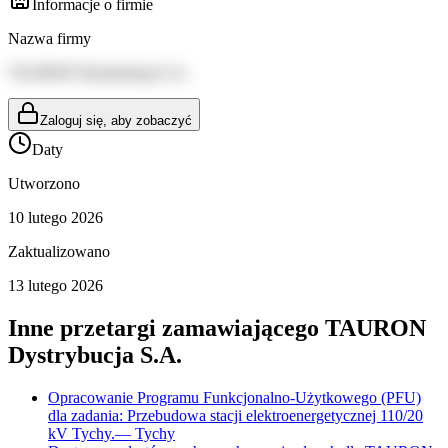
Informacje o firmie
Nazwa firmy
TAURON Dystrybucja S.A.
Zaloguj się, aby zobaczyć
Daty
Utworzono
10 lutego 2026
Zaktualizowano
13 lutego 2026
Inne przetargi zamawiającego
TAURON
Dystrybucja S.A.
Opracowanie Programu Funkcjonalno-Użytkowego (PFU)
dla zadania: Przebudowa stacji elektroenergetycznej 110/20
kV Tychy.
—
Tychy