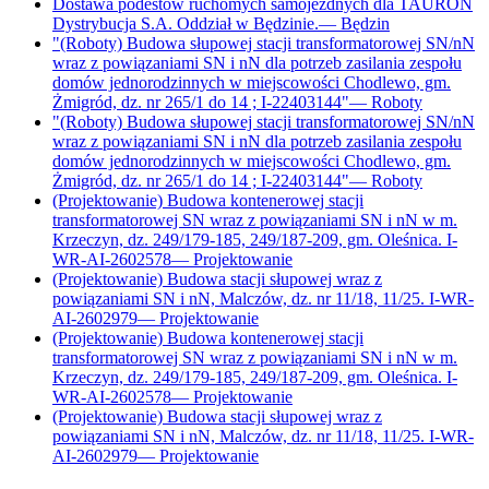
Dostawa podestów ruchomych samojezdnych dla TAURON
Dystrybucja S.A. Oddział w Będzinie.
—
Będzin
"(Roboty) Budowa słupowej stacji transformatorowej SN/nN
wraz z powiązaniami SN i nN dla potrzeb zasilania zespołu
domów jednorodzinnych w miejscowości Chodlewo, gm.
Żmigród, dz. nr 265/1 do 14 ; I-22403144"
—
Roboty
"(Roboty) Budowa słupowej stacji transformatorowej SN/nN
wraz z powiązaniami SN i nN dla potrzeb zasilania zespołu
domów jednorodzinnych w miejscowości Chodlewo, gm.
Żmigród, dz. nr 265/1 do 14 ; I-22403144"
—
Roboty
(Projektowanie) Budowa kontenerowej stacji
transformatorowej SN wraz z powiązaniami SN i nN w m.
Krzeczyn, dz. 249/179-185, 249/187-209, gm. Oleśnica. I-
WR-AI-2602578
—
Projektowanie
(Projektowanie) Budowa stacji słupowej wraz z
powiązaniami SN i nN, Malczów, dz. nr 11/18, 11/25. I-WR-
AI-2602979
—
Projektowanie
(Projektowanie) Budowa kontenerowej stacji
transformatorowej SN wraz z powiązaniami SN i nN w m.
Krzeczyn, dz. 249/179-185, 249/187-209, gm. Oleśnica. I-
WR-AI-2602578
—
Projektowanie
(Projektowanie) Budowa stacji słupowej wraz z
powiązaniami SN i nN, Malczów, dz. nr 11/18, 11/25. I-WR-
AI-2602979
—
Projektowanie