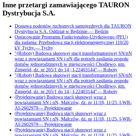
Inne przetargi zamawiającego
TAURON
Dystrybucja S.A.
Dostawa podestów ruchomych samojezdnych dla TAURON
Dystrybucja S.A. Oddział w Będzinie.
—
Będzin
Opracowanie Programu Funkcjonalno-Użytkowego (PFU)
dla zadania: Przebudowa stacji elektroenergetycznej 110/20
kV Tychy.
—
Tychy
"(Roboty) Budowa słupowej stacji transformatorowej SN/nN
wraz z powiązaniami SN i nN dla potrzeb zasilania zespołu
domów jednorodzinnych w miejscowości Chodlewo, gm.
Żmigród, dz. nr 265/1 do 14 ; I-22403144"
—
Roboty
"(Roboty) Budowa słupowej stacji transformatorowej SN/nN
wraz z powiązaniami SN i nN dla potrzeb zasilania zespołu
domów jednorodzinnych w miejscowości Chodlewo, gm.
Żmigród, dz. nr 265/1 do 14 ; I-22403144"
—
Roboty
(Projektowanie) Budowa stacji słupowej wraz z
powiązaniami SN i nN, Malczów, dz. nr 11/18, 11/25. I-WR-
AI-2602979
—
Projektowanie
(Projektowanie) Budowa stacji słupowej wraz z
powiązaniami SN i nN, Malczów, dz. nr 11/18, 11/25. I-WR-
AI-2602979
—
Projektowanie
(Projektowanie) Budowa stacji słupowej wraz z
powiązaniami SN i nN, Malczów, dz. nr 11/18, 11/25. I-WR-