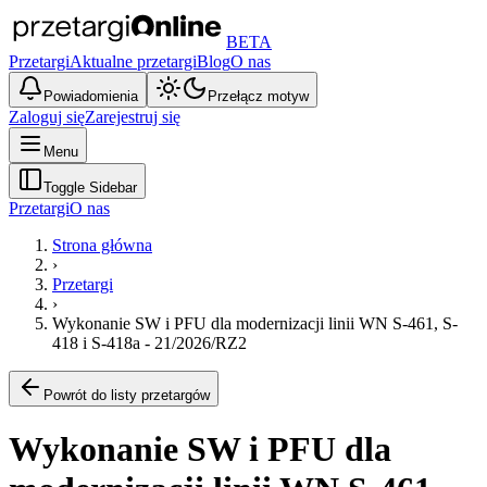
BETA
Przetargi
Aktualne przetargi
Blog
O nas
Powiadomienia
Przełącz motyw
Zaloguj się
Zarejestruj się
Menu
Toggle Sidebar
Przetargi
O nas
Strona główna
›
Przetargi
›
Wykonanie SW i PFU dla modernizacji linii WN S-461, S-
418 i S-418a - 21/2026/RZ2
Powrót do listy przetargów
Wykonanie SW i PFU dla