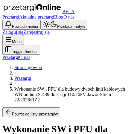
BETA
Przetargi
Aktualne przetargi
Blog
O nas
Powiadomienia
Przełącz motyw
Zaloguj się
Zarejestruj się
Menu
Toggle Sidebar
Przetargi
O nas
Strona główna
›
Przetargi
›
Wykonanie SW i PFU dla budowy dwóch linii kablowych
WN od linii S-439 do stacji 110/20kV Jawor Strefa -
22/2026/RZ2
Powrót do listy przetargów
Wykonanie SW i PFU dla