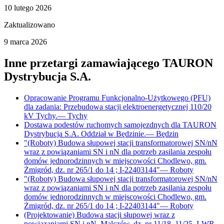
10 lutego 2026
Zaktualizowano
9 marca 2026
Inne przetargi zamawiającego
TAURON
Dystrybucja S.A.
Opracowanie Programu Funkcjonalno-Użytkowego (PFU)
dla zadania: Przebudowa stacji elektroenergetycznej 110/20
kV Tychy.
—
Tychy
Dostawa podestów ruchomych samojezdnych dla TAURON
Dystrybucja S.A. Oddział w Będzinie.
—
Będzin
"(Roboty) Budowa słupowej stacji transformatorowej SN/nN
wraz z powiązaniami SN i nN dla potrzeb zasilania zespołu
domów jednorodzinnych w miejscowości Chodlewo, gm.
Żmigród, dz. nr 265/1 do 14 ; I-22403144"
—
Roboty
"(Roboty) Budowa słupowej stacji transformatorowej SN/nN
wraz z powiązaniami SN i nN dla potrzeb zasilania zespołu
domów jednorodzinnych w miejscowości Chodlewo, gm.
Żmigród, dz. nr 265/1 do 14 ; I-22403144"
—
Roboty
(Projektowanie) Budowa stacji słupowej wraz z
powiązaniami SN i nN, Malczów, dz. nr 11/18, 11/25. I-WR-