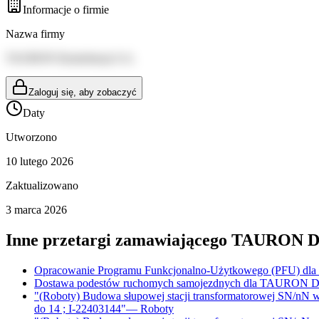
Informacje o firmie
Nazwa firmy
TAURON Dystrybucja S.A.
Zaloguj się, aby zobaczyć
Daty
Utworzono
10 lutego 2026
Zaktualizowano
3 marca 2026
Inne przetargi zamawiającego
TAURON Dys
Opracowanie Programu Funkcjonalno-Użytkowego (PFU) dla za
Dostawa podestów ruchomych samojezdnych dla TAURON Dys
"(Roboty) Budowa słupowej stacji transformatorowej SN/nN w
do 14 ; I-22403144"
—
Roboty