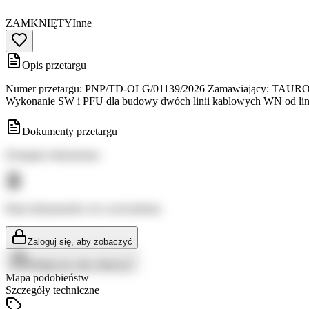
ZAMKNIĘTY
Inne
Opis przetargu
Numer przetargu: PNP/TD-OLG/01139/2026 Zamawiający: TAURON Dys
Wykonanie SW i PFU dla budowy dwóch linii kablowych WN od lini
Dokumenty przetargu
Dostępne dokumenty:
Brak dokumentów do wyświetlenia
Zaloguj się, aby zobaczyć
Zaloguj się, aby zobaczyć
Mapa podobieństw
Szczegóły techniczne