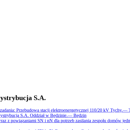
trybucja S.A.
dania: Przebudowa stacji elektroenergetycznej 110/20 kV Tychy.
—
trybucja S.A. Oddział w Będzinie.
—
Będzin
raz z powiązaniami SN i nN dla potrzeb zasilania zespołu domów jed