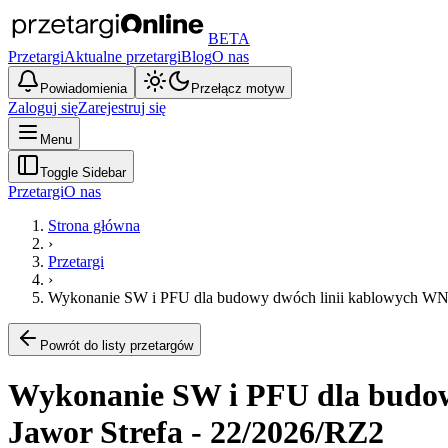
BETA
Przetargi
Aktualne przetargi
Blog
O nas
Powiadomienia
Przełącz motyw
Zaloguj się
Zarejestruj się
Menu
Toggle Sidebar
Przetargi
O nas
Strona główna
›
Przetargi
›
Wykonanie SW i PFU dla budowy dwóch linii kablowych WN od
Powrót do listy przetargów
Wykonanie SW i PFU dla budowy
Jawor Strefa - 22/2026/RZ2