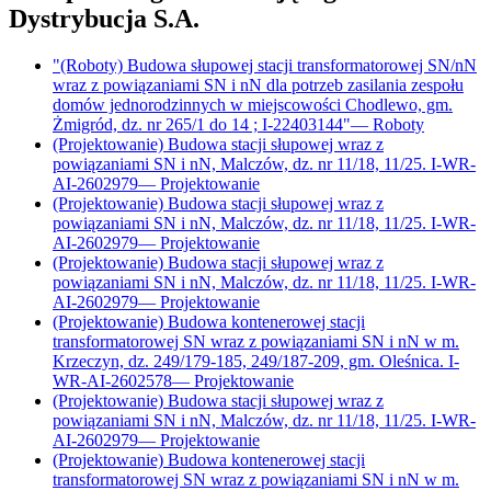
Dystrybucja S.A.
"(Roboty) Budowa słupowej stacji transformatorowej SN/nN
wraz z powiązaniami SN i nN dla potrzeb zasilania zespołu
domów jednorodzinnych w miejscowości Chodlewo, gm.
Żmigród, dz. nr 265/1 do 14 ; I-22403144"
—
Roboty
(Projektowanie) Budowa stacji słupowej wraz z
powiązaniami SN i nN, Malczów, dz. nr 11/18, 11/25. I-WR-
AI-2602979
—
Projektowanie
(Projektowanie) Budowa stacji słupowej wraz z
powiązaniami SN i nN, Malczów, dz. nr 11/18, 11/25. I-WR-
AI-2602979
—
Projektowanie
(Projektowanie) Budowa stacji słupowej wraz z
powiązaniami SN i nN, Malczów, dz. nr 11/18, 11/25. I-WR-
AI-2602979
—
Projektowanie
(Projektowanie) Budowa kontenerowej stacji
transformatorowej SN wraz z powiązaniami SN i nN w m.
Krzeczyn, dz. 249/179-185, 249/187-209, gm. Oleśnica. I-
WR-AI-2602578
—
Projektowanie
(Projektowanie) Budowa stacji słupowej wraz z
powiązaniami SN i nN, Malczów, dz. nr 11/18, 11/25. I-WR-
AI-2602979
—
Projektowanie
(Projektowanie) Budowa kontenerowej stacji
transformatorowej SN wraz z powiązaniami SN i nN w m.