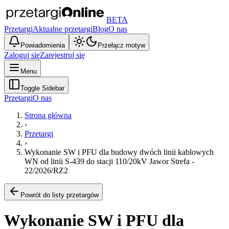
BETA
Przetargi
Aktualne przetargi
Blog
O nas
Powiadomienia
Przełącz motyw
Zaloguj się
Zarejestruj się
Menu
Toggle Sidebar
Przetargi
O nas
Strona główna
›
Przetargi
›
Wykonanie SW i PFU dla budowy dwóch linii kablowych
WN od linii S-439 do stacji 110/20kV Jawor Strefa -
22/2026/RZ2
Powrót do listy przetargów
Wykonanie SW i PFU dla