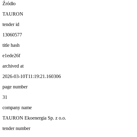
Źródło
TAURON
tender id
13060577
title hash
e1ede26f
archived at
2026-03-10T11:19:21.160306
page number
31
company name
TAURON Ekoenergia Sp. z o.o.
tender number