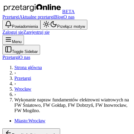
BETA
Przetargi
Aktualne przetargi
Blog
O nas
Powiadomienia
Przełącz motyw
Zaloguj się
Zarejestruj się
Menu
Toggle Sidebar
Przetargi
O nas
Strona główna
›
Przetargi
›
Wrocław
›
Wykonanie napraw fundamentów elektrowni wiatrowych na
FW Śniatowo, FW Gołdap, FW Dobrzyń, FW Inowrocław,
FW Mogilno.
Miasto:
Wrocław