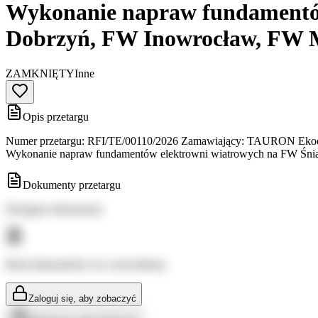
Wykonanie napraw fundamentó
Dobrzyń, FW Inowrocław, FW M
ZAMKNIĘTY
Inne
Opis przetargu
Numer przetargu: RFI/TE/00110/2026 Zamawiający: TAURON Ekoenerg
Wykonanie napraw fundamentów elektrowni wiatrowych na FW Śn
Dokumenty przetargu
Dostępne dokumenty:
Brak dokumentów do wyświetlenia
Zaloguj się, aby zobaczyć