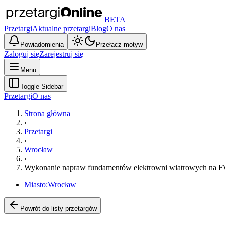
BETA
Przetargi
Aktualne przetargi
Blog
O nas
Powiadomienia
Przełącz motyw
Zaloguj się
Zarejestruj się
Menu
Toggle Sidebar
Przetargi
O nas
Strona główna
›
Przetargi
›
Wrocław
›
Wykonanie napraw fundamentów elektrowni wiatrowych na 
Miasto:
Wrocław
Powrót do listy przetargów