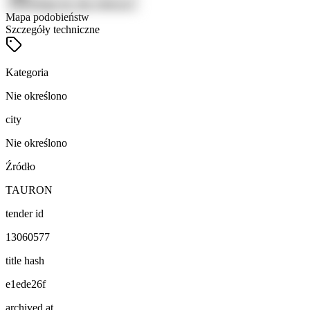
Zaloguj się, aby zobaczyć
Mapa podobieństw
Szczegóły techniczne
Kategoria
Nie określono
city
Nie określono
Źródło
TAURON
tender id
13060577
title hash
e1ede26f
archived at