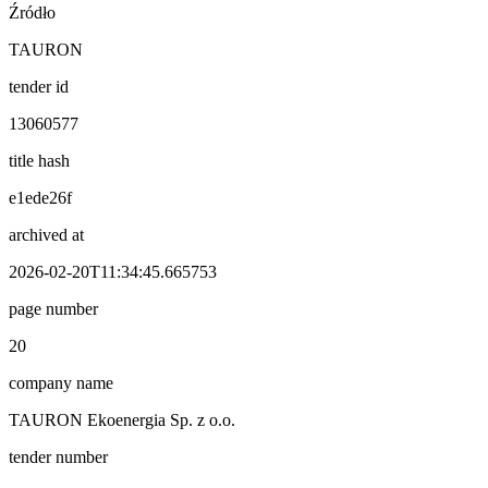
Źródło
TAURON
tender id
13060577
title hash
e1ede26f
archived at
2026-02-20T11:34:45.665753
page number
20
company name
TAURON Ekoenergia Sp. z o.o.
tender number