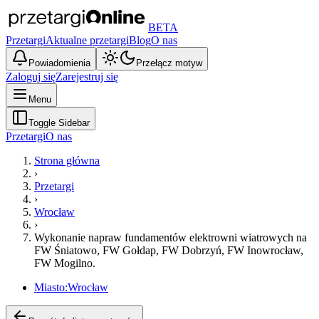
BETA
Przetargi
Aktualne przetargi
Blog
O nas
Powiadomienia
Przełącz motyw
Zaloguj się
Zarejestruj się
Menu
Toggle Sidebar
Przetargi
O nas
Strona główna
›
Przetargi
›
Wrocław
›
Wykonanie napraw fundamentów elektrowni wiatrowych na
FW Śniatowo, FW Gołdap, FW Dobrzyń, FW Inowrocław,
FW Mogilno.
Miasto:
Wrocław