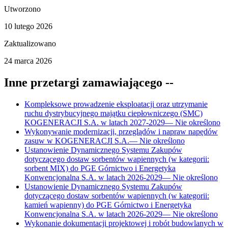
Utworzono
10 lutego 2026
Zaktualizowano
24 marca 2026
Inne przetargi zamawiającego
--
Kompleksowe prowadzenie eksploatacji oraz utrzymanie
ruchu dystrybucyjnego majątku ciepłowniczego (SMC)
KOGENERACJI S.A. w latach 2027-2029
—
Nie określono
Wykonywanie modernizacji, przeglądów i napraw napędów
zasuw w KOGENERACJI S.A.
—
Nie określono
Ustanowienie Dynamicznego Systemu Zakupów
dotyczącego dostaw sorbentów wapiennych (w kategorii:
sorbent MIX) do PGE Górnictwo i Energetyka
Konwencjonalna S.A. w latach 2026-2029
—
Nie określono
Ustanowienie Dynamicznego Systemu Zakupów
dotyczącego dostaw sorbentów wapiennych (w kategorii:
kamień wapienny) do PGE Górnictwo i Energetyka
Konwencjonalna S.A. w latach 2026-2029
—
Nie określono
Wykonanie dokumentacji projektowej i robót budowlanych w