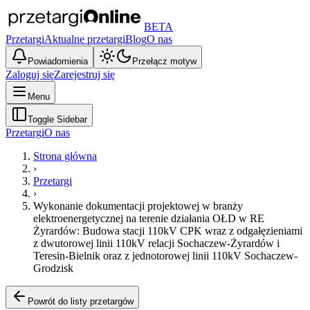
BETA
Przetargi
Aktualne przetargi
Blog
O nas
Powiadomienia
Przełącz motyw
Zaloguj się
Zarejestruj się
Menu
Toggle Sidebar
Przetargi
O nas
Strona główna
›
Przetargi
›
Wykonanie dokumentacji projektowej w branży
elektroenergetycznej na terenie działania OŁD w RE
Żyrardów: Budowa stacji 110kV CPK wraz z odgałęzieniami
z dwutorowej linii 110kV relacji Sochaczew-Żyrardów i
Teresin-Bielnik oraz z jednotorowej linii 110kV Sochaczew-
Grodzisk
Powrót do listy przetargów