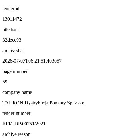
tender id
13011472
title hash
32decc93
archived at
2026-07-07T06:21:51.403057
page number
59
company name
TAURON Dystrybucja Pomiary Sp. z o.o.
tender number
RFI/TDP/00751/2021
archive reason