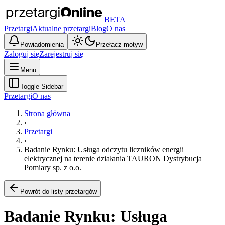
BETA
Przetargi
Aktualne przetargi
Blog
O nas
Powiadomienia
Przełącz motyw
Zaloguj się
Zarejestruj się
Menu
Toggle Sidebar
Przetargi
O nas
Strona główna
›
Przetargi
›
Badanie Rynku: Usługa odczytu liczników energii
elektrycznej na terenie działania TAURON Dystrybucja
Pomiary sp. z o.o.
Powrót do listy przetargów
Badanie Rynku: Usługa