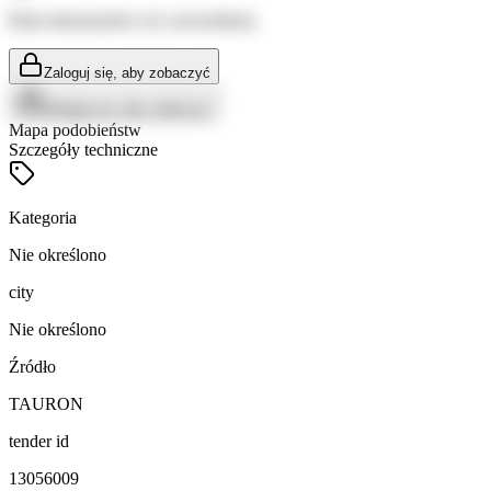
Brak dokumentów do wyświetlenia
Zaloguj się, aby zobaczyć
Zaloguj się, aby zobaczyć
Mapa podobieństw
Szczegóły techniczne
Kategoria
Nie określono
city
Nie określono
Źródło
TAURON
tender id
13056009