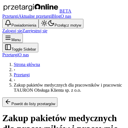
BETA
Przetargi
Aktualne przetargi
Blog
O nas
Powiadomienia
Przełącz motyw
Zaloguj się
Zarejestruj się
Menu
Toggle Sidebar
Przetargi
O nas
Strona główna
›
Przetargi
›
Zakup pakietów medycznych dla pracowników i pracownic
TAURON Obsługa Klienta sp. z o.o.
Powrót do listy przetargów
Zakup pakietów medycznych