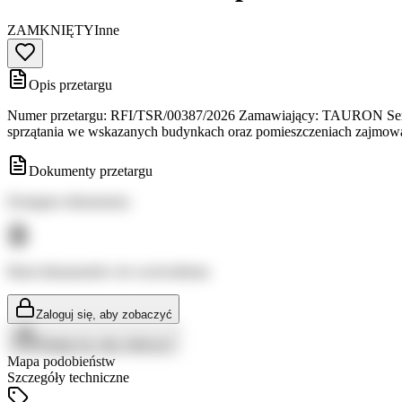
ZAMKNIĘTY
Inne
Opis przetargu
Numer przetargu: RFI/TSR/00387/2026 Zamawiający: TAURON Serwis s
sprzątania we wskazanych budynkach oraz pomieszczeniach zajmo
Dokumenty przetargu
Dostępne dokumenty:
Brak dokumentów do wyświetlenia
Zaloguj się, aby zobaczyć
Zaloguj się, aby zobaczyć
Mapa podobieństw
Szczegóły techniczne