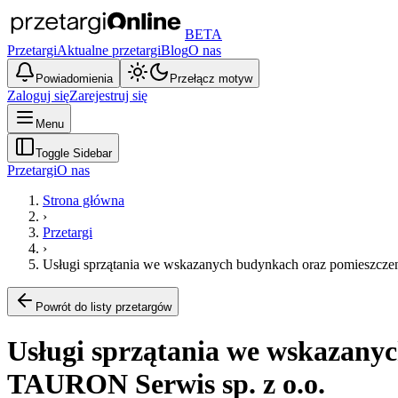
BETA
Przetargi
Aktualne przetargi
Blog
O nas
Powiadomienia
Przełącz motyw
Zaloguj się
Zarejestruj się
Menu
Toggle Sidebar
Przetargi
O nas
Strona główna
›
Przetargi
›
Usługi sprzątania we wskazanych budynkach oraz pomieszcz
Powrót do listy przetargów
Usługi sprzątania we wskazany
TAURON Serwis sp. z o.o.