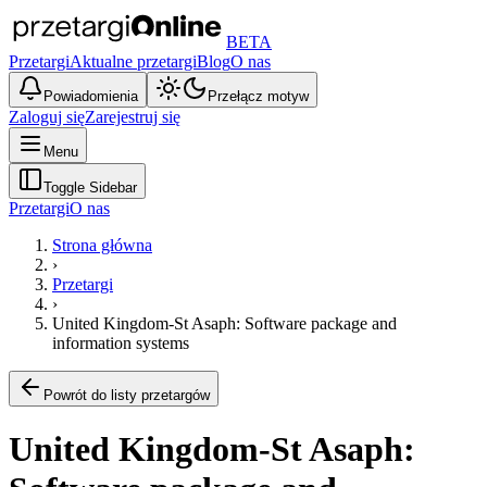
BETA
Przetargi
Aktualne przetargi
Blog
O nas
Powiadomienia
Przełącz motyw
Zaloguj się
Zarejestruj się
Menu
Toggle Sidebar
Przetargi
O nas
Strona główna
›
Przetargi
›
United Kingdom-St Asaph: Software package and
information systems
Powrót do listy przetargów
United Kingdom-St Asaph: