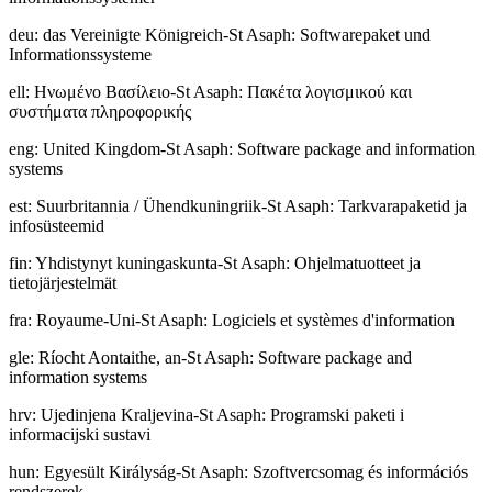
deu
:
das Vereinigte Königreich-St Asaph: Softwarepaket und
Informationssysteme
ell
:
Ηνωμένο Βασίλειο-St Asaph: Πακέτα λογισμικού και
συστήματα πληροφορικής
eng
:
United Kingdom-St Asaph: Software package and information
systems
est
:
Suurbritannia / Ühendkuningriik-St Asaph: Tarkvarapaketid ja
infosüsteemid
fin
:
Yhdistynyt kuningaskunta-St Asaph: Ohjelmatuotteet ja
tietojärjestelmät
fra
:
Royaume-Uni-St Asaph: Logiciels et systèmes d'information
gle
:
Ríocht Aontaithe, an-St Asaph: Software package and
information systems
hrv
:
Ujedinjena Kraljevina-St Asaph: Programski paketi i
informacijski sustavi
hun
:
Egyesült Királyság-St Asaph: Szoftvercsomag és információs
rendszerek