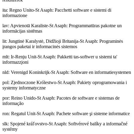
ita
:
Regno Unito-St Asaph: Pacchetti software e sistemi di
informazione
lav
:
Apvienotā Karaliste-St Asaph: Programmatūras pakotne un
informācijas sistēmas
lit
:
Jungtinė Karalystė, Didžioji Britanija-St Asaph: Programinės
įrangos paketai ir informacinės sistemos
mlt
:
Ir-Renju Unit-St Asaph: Pakketti tas-softwer u sistemi ta'
informazzjoni
nld
:
Verenigd Koninkrijk-St Asaph: Software en informatiesystemen
pol
:
Zjednoczone Królestwo-St Asaph: Pakiety oprogramowania i
systemy informatyczne
por
:
Reino Unido-St Asaph: Pacotes de software e sistemas de
informação
ron
:
Regatul Unit-St Asaph: Pachete software şi sisteme informatice
slk
:
Spojené kráľovstvo-St Asaph: Softvérové balíky a informačné
systémy