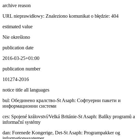
archive reason
URL nieprawidłowy: Znaleziono komunikat o błędzie: 404
estimated value
Nie określono
publication date
2016-03-25+01:00
publication number
101274-2016
notice title all languages
bul
:
Обединено кралство-St Asaph: Софтуерни пакети и
информационни системи
ces
:
Spojené království/Velká Británie-St Asaph: Balíky programů a
informační systémy
dan
:
Forenede Kongerige, Det-St Asaph: Programpakker og
informationssystemer