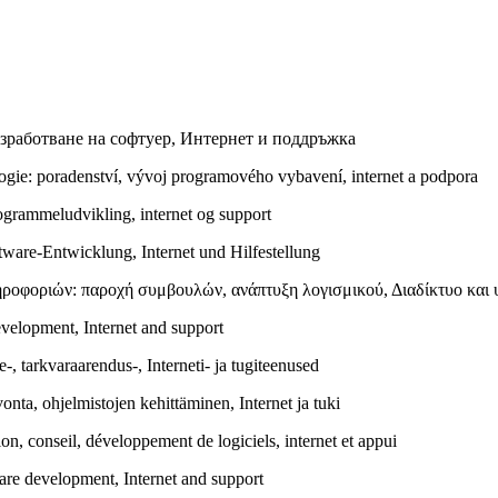
зработване на софтуер, Интернет и поддръжка
ogie: poradenství, vývoj programového vybavení, internet a podpora
ogrammeludvikling, internet og support
tware-Entwicklung, Internet und Hilfestellung
ροφοριών: παροχή συμβουλών, ανάπτυξη λογισμικού, Διαδίκτυο και 
velopment, Internet and support
 tarkvaraarendus-, Interneti- ja tugiteenused
nta, ohjelmistojen kehittäminen, Internet ja tuki
, conseil, développement de logiciels, internet et appui
are development, Internet and support