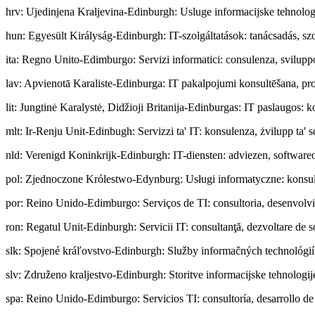
hrv
:
Ujedinjena Kraljevina-Edinburgh: Usluge informacijske tehnologij
hun
:
Egyesült Királyság-Edinburgh: IT-szolgáltatások: tanácsadás, szof
ita
:
Regno Unito-Edimburgo: Servizi informatici: consulenza, sviluppo 
lav
:
Apvienotā Karaliste-Edinburga: IT pakalpojumi konsultēšana, prog
lit
:
Jungtinė Karalystė, Didžioji Britanija-Edinburgas: IT paslaugos: 
mlt
:
Ir-Renju Unit-Edinbugh: Servizzi ta' IT: konsulenza, żvilupp ta' s
nld
:
Verenigd Koninkrijk-Edinburgh: IT-diensten: adviezen, softwareo
pol
:
Zjednoczone Królestwo-Edynburg: Usługi informatyczne: konsul
por
:
Reino Unido-Edimburgo: Serviços de TI: consultoria, desenvolvi
ron
:
Regatul Unit-Edinburgh: Servicii IT: consultanţă, dezvoltare de sof
slk
:
Spojené kráľovstvo-Edinburgh: Služby informačných technológií: 
slv
:
Združeno kraljestvo-Edinburgh: Storitve informacijske tehnologij
spa
:
Reino Unido-Edimburgo: Servicios TI: consultoría, desarrollo de