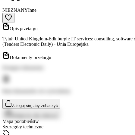
NIEZNANY
Inne
Opis przetargu
Tytuł: United Kingdom-Edinburgh: IT services: consulting, software
(Tenders Electronic Daily) - Unia Europejska
Dokumenty przetargu
Dostępne dokumenty:
Brak dokumentów do wyświetlenia
Zaloguj się, aby zobaczyć
Zaloguj się, aby zobaczyć
Mapa podobieństw
Szczegóły techniczne