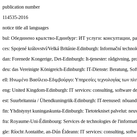
publication number
114535-2016
notice title all languages
bul
:
Обединено кралство-Единбург: ИТ услуги: консултации, ра
ces
:
Spojené království/Velká Británie-Edinburgh: Informační technol
dan
:
Forenede Kongerige, Det-Edinburgh: It-tjenester: rådgivning, pr
deu
:
das Vereinigte Königreich-Edinburgh: IT-Dienste: Beratung, Sof
ell
:
Ηνωμένο Βασίλειο-Εδιμβούργο: Υπηρεσίες τεχνολογίας των πλη
eng
:
United Kingdom-Edinburgh: IT services: consulting, software de
est
:
Suurbritannia / Ühendkuningriik-Edinburgh: IT-teenused: nõuande-,
fin
:
Yhdistynyt kuningaskunta-Edinburgh: Tietotekniset palvelut: neuvo
fra
:
Royaume-Uni-Édimbourg: Services de technologies de l'information
gle
:
Ríocht Aontaithe, an-Dún Éideann: IT services: consulting, softw