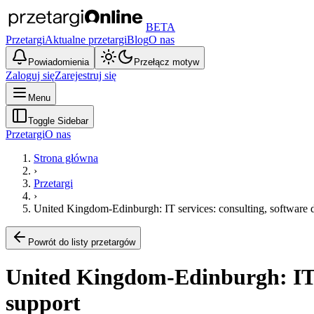
BETA
Przetargi
Aktualne przetargi
Blog
O nas
Powiadomienia
Przełącz motyw
Zaloguj się
Zarejestruj się
Menu
Toggle Sidebar
Przetargi
O nas
Strona główna
›
Przetargi
›
United Kingdom-Edinburgh: IT services: consulting, software 
Powrót do listy przetargów
United Kingdom-Edinburgh: IT s
support