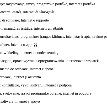
e: savjetovanje, razvoj programske podrške, internet i podrška
tverfejlesztés, internet és támogatás
di software, Internet e supporto
rammatūras izstrāde, internets un atbalsts
konsultavimas, programinės įrangos kūrimas, internetas ir aptarnavimo p
oftwer, Internet u appoġġ
ntwikkeling, internet en ondersteuning
tacyjne, opracowywania oprogramowania, internetowe i wsparcia
mento de software, Internet e apoio
tware, internet şi asistenţă
konzultácie, vývoj softvéru, internet a podpora
e: svetovanje, razvoj programske opreme, internet in podpora
 software, Internet y apoyo