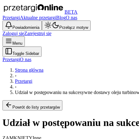
BETA
Przetargi
Aktualne przetargi
Blog
O nas
Powiadomienia
Przełącz motyw
Zaloguj się
Zarejestruj się
Menu
Toggle Sidebar
Przetargi
O nas
Strona główna
›
Przetargi
›
Udział w postępowaniu na sukcesywne dostawy oleju turbi
Powrót do listy przetargów
Udział w postępowaniu na suk
ZAMKNIĘTY
Inne