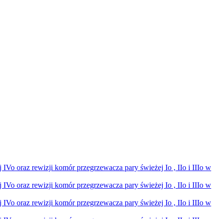
Vo oraz rewizji komór przegrzewacza pary świeżej Io , IIo i IIIo w
Vo oraz rewizji komór przegrzewacza pary świeżej Io , IIo i IIIo w
Vo oraz rewizji komór przegrzewacza pary świeżej Io , IIo i IIIo w