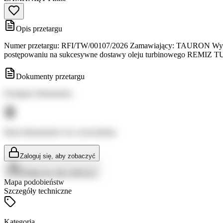
Opis przetargu
Numer przetargu: RFI/TW/00107/2026 Zamawiający: TAURON Wytwarza
postępowaniu na sukcesywne dostawy oleju turbinowego REMIZ T
Dokumenty przetargu
Dostępne dokumenty:
Brak dokumentów do wyświetlenia
Zaloguj się, aby zobaczyć
Zaloguj się, aby zobaczyć
Mapa podobieństw
Szczegóły techniczne
Kategoria