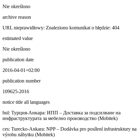
Nie określono
archive reason
URL nieprawidłowy: Znaleziono komunikat o błędzie: 404
estimated value
Nie określono
publication date
2016-04-01+02:00
publication number
109625-2016
notice title all languages
bul
:
Typция-Анкара: ИПП – Доставка за подсилване на
инфраструктурата за мебелно производство (Mobitek)
ces
:
Turecko-Ankara: NPP – Dodávka pro posílení infrastruktury na
výrobu nábytku (Mobitek)