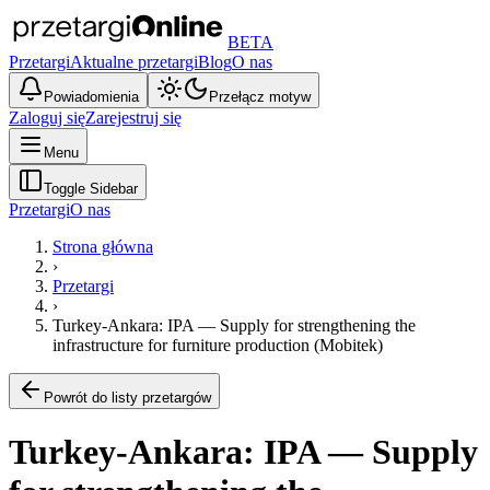
BETA
Przetargi
Aktualne przetargi
Blog
O nas
Powiadomienia
Przełącz motyw
Zaloguj się
Zarejestruj się
Menu
Toggle Sidebar
Przetargi
O nas
Strona główna
›
Przetargi
›
Turkey-Ankara: IPA — Supply for strengthening the
infrastructure for furniture production (Mobitek)
Powrót do listy przetargów
Turkey-Ankara: IPA — Supply