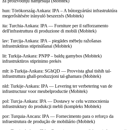
za proizvodnju namještaja (Mobitek)
hun
:
Törökország-Ankara: IPA – A bútorgyártási infrastruktúra
megerősítésére irányuló beszerzés (Mobitek)
ita
:
Turchia-Ankara: IPA — Forniture per il rafforzamento
dell'infrastruttura di produzione di mobili (Mobitek)
lav
:
Turcija-Ankara: IPA – piegādes mēbeļu ražošanas
infrastruktūras stiprināšanai (Mobitek)
lit
:
Turkija-Ankara: PNPP – baldų gamybos (Mobitek)
infrastruktūros stiprinimo prekės
mlt
:
it-Turkija-Ankara: SGħQD — Provvista għal tisħiħ tal-
infrastruttura għall-produzzjoni tal-għamara (Mobitek)
nld
:
Turkije-Ankara: IPA — Levering ter verbetering van de
infrastructuur voor meubelproductie (Mobitek)
pol
:
Turcja-Ankara: IPA — Dostawy w celu wzmocnienia
infrastruktury do produkcji mebli (kompleks Mobitek)
por
:
Turquia-Ancara: IPA — Fornecimento para o reforço da
infraestrutura de produção de mobiliário (Mobitek)