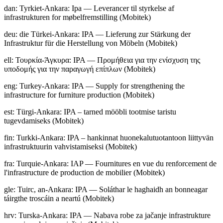
dan
:
Tyrkiet-Ankara: Ipa — Leverancer til styrkelse af
infrastrukturen for møbelfremstilling (Mobitek)
deu
:
die Türkei-Ankara: IPA — Lieferung zur Stärkung der
Infrastruktur für die Herstellung von Möbeln (Mobitek)
ell
:
Τουρκία-Άγκυρα: IPA — Προμήθεια για την ενίσχυση της
υποδομής για την παραγωγή επίπλων (Mobitek)
eng
:
Turkey-Ankara: IPA — Supply for strengthening the
infrastructure for furniture production (Mobitek)
est
:
Türgi-Ankara: IPA – tarned mööbli tootmise taristu
tugevdamiseks (Mobitek)
fin
:
Turkki-Ankara: IPA – hankinnat huonekalutuotantoon liittyvän
infrastruktuurin vahvistamiseksi (Mobitek)
fra
:
Turquie-Ankara: IAP — Fournitures en vue du renforcement de
l'infrastructure de production de mobilier (Mobitek)
gle
:
Tuirc, an-Ankara: IPA — Soláthar le haghaidh an bonneagar
táirgthe troscáin a neartú (Mobitek)
hrv
:
Turska-Ankara: IPA — Nabava robe za jačanje infrastrukture