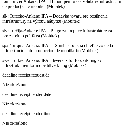
ron
:
Turcia-Ankara: IPA – Bunuri pentru consolidarea infrastructurii
de producție de mobilier (Mobitek)
slk
:
Turecko-Ankara: IPA – Dodávka tovaru pre posilnenie
infraštruktúry na výrobu nábytku (Mobitek)
slv
:
Turčija-Ankara: IPA – Blago za krepitev infrastrukture za
proizvodnjo pohištva (Mobitek)
spa
:
Turquía-Ankara: IPA — Suministro para el refuerzo de la
infraestructura de producción de mobiliario (Mobitek)
swe
:
Turkiet-Ankara: IPA – leverans för förstärkning av
infrastrukturen för möbeltillverkning (Mobitek)
deadline receipt request dt
Nie określono
deadline receipt tender date
Nie określono
deadline receipt tender time
Nie określono