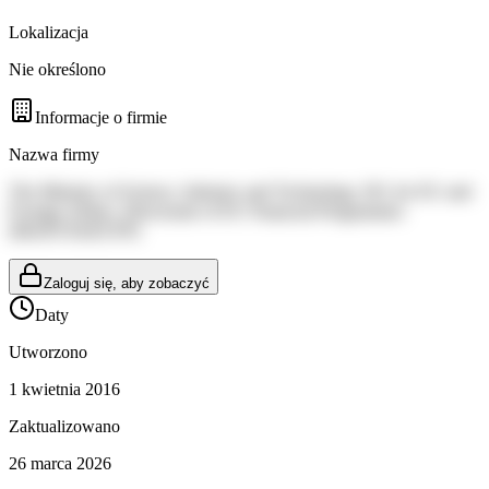
Lokalizacja
Nie określono
Informacje o firmie
Nazwa firmy
The Ministry of Science, Industry and Technology, DG for EU and
Foreign Affairs, Directorate of EU Financial Programmes
(MoSIT/DoEUFP)
Zaloguj się, aby zobaczyć
Daty
Utworzono
1 kwietnia 2016
Zaktualizowano
26 marca 2026