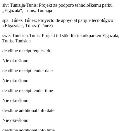
slv
:
Tunizija-Tunis: Projekt za podporo tehnološkemu parku
„Elgazala“, Tunis, Tunizija
spa
:
Túnez-Túnez: Proyecto de apoyo al parque tecnológico
«Elgazala», Túnez (Túnez)
swe
:
Tunisien-Tunis: Projekt till stöd för teknikparken Elgazala,
Tunis, Tunisien
deadline receipt request dt
Nie określono
deadline receipt tender date
Nie określono
deadline receipt tender time
Nie określono
deadline additional info date
Nie określono
deadline additional info time