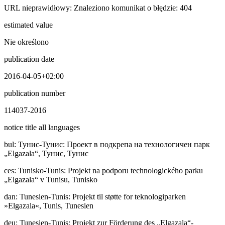
URL nieprawidłowy: Znaleziono komunikat o błędzie: 404
estimated value
Nie określono
publication date
2016-04-05+02:00
publication number
114037-2016
notice title all languages
bul
:
Тунис-Тунис: Проект в подкрепа на технологичен парк
„Elgazala“, Тунис, Тунис
ces
:
Tunisko-Tunis: Projekt na podporu technologického parku
„Elgazala“ v Tunisu, Tunisko
dan
:
Tunesien-Tunis: Projekt til støtte for teknologiparken
»Elgazala«, Tunis, Tunesien
deu
:
Tunesien-Tunis: Projekt zur Förderung des „Elgazala“-