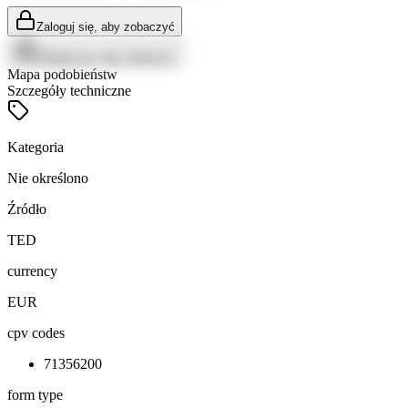
Zaloguj się, aby zobaczyć
Zaloguj się, aby zobaczyć
Mapa podobieństw
Szczegóły techniczne
Kategoria
Nie określono
Źródło
TED
currency
EUR
cpv codes
71356200
form type