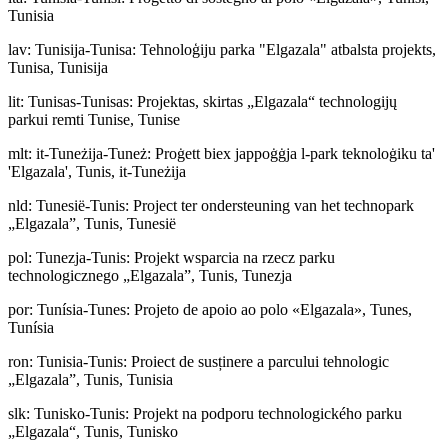
Tunisia
lav
:
Tunisija-Tunisa: Tehnoloģiju parka "Elgazala" atbalsta projekts,
Tunisa, Tunisija
lit
:
Tunisas-Tunisas: Projektas, skirtas „Elgazala“ technologijų
parkui remti Tunise, Tunise
mlt
:
it-Tuneżija-Tuneż: Proġett biex jappoġġja l-park teknoloġiku ta'
'Elgazala', Tunis, it-Tuneżija
nld
:
Tunesië-Tunis: Project ter ondersteuning van het technopark
„Elgazala”, Tunis, Tunesië
pol
:
Tunezja-Tunis: Projekt wsparcia na rzecz parku
technologicznego „Elgazala”, Tunis, Tunezja
por
:
Tunísia-Tunes: Projeto de apoio ao polo «Elgazala», Tunes,
Tunísia
ron
:
Tunisia-Tunis: Proiect de susținere a parcului tehnologic
„Elgazala”, Tunis, Tunisia
slk
:
Tunisko-Tunis: Projekt na podporu technologického parku
„Elgazala“, Tunis, Tunisko