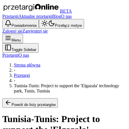
BETA
Przetargi
Aktualne przetargi
Blog
O nas
Powiadomienia
Przełącz motyw
Zaloguj się
Zarejestruj się
Menu
Toggle Sidebar
Przetargi
O nas
Strona główna
›
Przetargi
›
Tunisia-Tunis: Project to support the 'Elgazala' technology
park, Tunis, Tunisia
Powrót do listy przetargów
Tunisia-Tunis: Project to