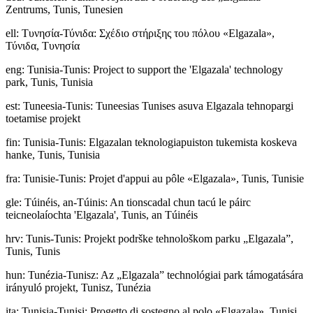
Zentrums, Tunis, Tunesien
ell
:
Τυνησία-Τύνιδα: Σχέδιο στήριξης του πόλου «Elgazala»,
Τύνιδα, Τυνησία
eng
:
Tunisia-Tunis: Project to support the 'Elgazala' technology
park, Tunis, Tunisia
est
:
Tuneesia-Tunis: Tuneesias Tunises asuva Elgazala tehnopargi
toetamise projekt
fin
:
Tunisia-Tunis: Elgazalan teknologiapuiston tukemista koskeva
hanke, Tunis, Tunisia
fra
:
Tunisie-Tunis: Projet d'appui au pôle «Elgazala», Tunis, Tunisie
gle
:
Túinéis, an-Túinis: An tionscadal chun tacú le páirc
teicneolaíochta 'Elgazala', Tunis, an Túinéis
hrv
:
Tunis-Tunis: Projekt podrške tehnološkom parku „Elgazala”,
Tunis, Tunis
hun
:
Tunézia-Tunisz: Az „Elgazala” technológiai park támogatására
irányuló projekt, Tunisz, Tunézia
ita
:
Tunisia-Tunisi: Progetto di sostegno al polo «Elgazala», Tunisi,