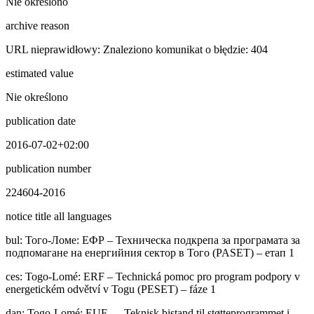
Nie określono
archive reason
URL nieprawidłowy: Znaleziono komunikat o błędzie: 404
estimated value
Nie określono
publication date
2016-07-02+02:00
publication number
224604-2016
notice title all languages
bul
:
Того-Ломе: ЕФР – Техническа подкрепа за програмата за
подпомагане на енергийния сектор в Того (PASET) – етап 1
ces
:
Togo-Lomé: ERF – Technická pomoc pro program podpory v
energetickém odvětví v Togu (PESET) – fáze 1
dan
:
Togo-Lomé: EUF — Teknisk bistand til støtteprogrammet i