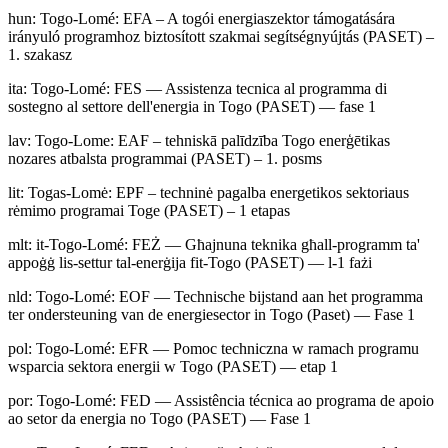
hun
:
Togo-Lomé: EFA – A togói energiaszektor támogatására
irányuló programhoz biztosított szakmai segítségnyújtás (PASET) –
1. szakasz
ita
:
Togo-Lomé: FES — Assistenza tecnica al programma di
sostegno al settore dell'energia in Togo (PASET) — fase 1
lav
:
Togo-Lome: EAF – tehniskā palīdzība Togo enerģētikas
nozares atbalsta programmai (PASET) – 1. posms
lit
:
Togas-Lomė: EPF – techninė pagalba energetikos sektoriaus
rėmimo programai Toge (PASET) – 1 etapas
mlt
:
it-Togo-Lomé: FEŻ — Għajnuna teknika għall-programm ta'
appoġġ lis-settur tal-enerġija fit-Togo (PASET) — l-1 fażi
nld
:
Togo-Lomé: EOF — Technische bijstand aan het programma
ter ondersteuning van de energiesector in Togo (Paset) — Fase 1
pol
:
Togo-Lomé: EFR — Pomoc techniczna w ramach programu
wsparcia sektora energii w Togo (PASET) — etap 1
por
:
Togo-Lomé: FED — Assistência técnica ao programa de apoio
ao setor da energia no Togo (PASET) — Fase 1