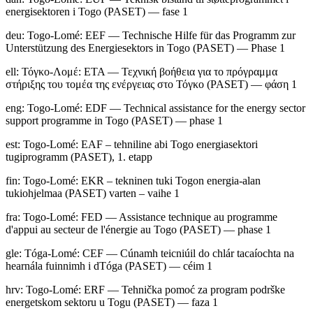
energisektoren i Togo (PASET) — fase 1
deu
:
Togo-Lomé: EEF — Technische Hilfe für das Programm zur
Unterstützung des Energiesektors in Togo (PASET) — Phase 1
ell
:
Τόγκο-Λομέ: ΕΤΑ — Τεχνική βοήθεια για το πρόγραμμα
στήριξης του τομέα της ενέργειας στο Τόγκο (PASET) — φάση 1
eng
:
Togo-Lomé: EDF — Technical assistance for the energy sector
support programme in Togo (PASET) — phase 1
est
:
Togo-Lomé: EAF – tehniline abi Togo energiasektori
tugiprogramm (PASET), 1. etapp
fin
:
Togo-Lomé: EKR – tekninen tuki Togon energia-alan
tukiohjelmaa (PASET) varten – vaihe 1
fra
:
Togo-Lomé: FED — Assistance technique au programme
d'appui au secteur de l'énergie au Togo (PASET) — phase 1
gle
:
Tóga-Lomé: CEF — Cúnamh teicniúil do chlár tacaíochta na
hearnála fuinnimh i dTóga (PASET) — céim 1
hrv
:
Togo-Lomé: ERF — Tehnička pomoć za program podrške
energetskom sektoru u Togu (PASET) — faza 1