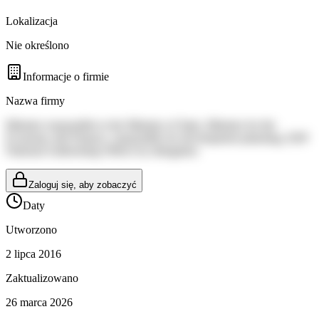
Lokalizacja
Nie określono
Informacje o firmie
Nazwa firmy
Minister responsible to the Minister of State, Minister for the
Economy and Finance, responsible for development planning, EDF
National Authorising Officer by delegation
Zaloguj się, aby zobaczyć
Daty
Utworzono
2 lipca 2016
Zaktualizowano
26 marca 2026