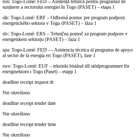
ron
:
Togo-Lomé: FED – Asistență tehnică pentru programul de
susținere a sectorului energiei în Togo (PASET) – etapa 1
slk
:
Togo-Lomé: ERF – Odborná pomoc pre program podpory
energetického sektora v Togu (PASET) – fáza 1
slv
:
Togo-Lomé: ERS – Tehnična pomoč za program podpore v
energetskem sektorju (PASET) – faza 1
spa
:
Togo-Lomé: FED — Asistencia técnica al programa de apoyo
al sector de la energía en Togo (PASET), fase 1
swe
:
Togo-Lomé: EUF – tekniskt bistånd till stödprogrammet för
energisektorn i Togo (Paset) – etapp 1
deadline receipt request dt
Nie określono
deadline receipt tender date
Nie określono
deadline receipt tender time
Nie określono