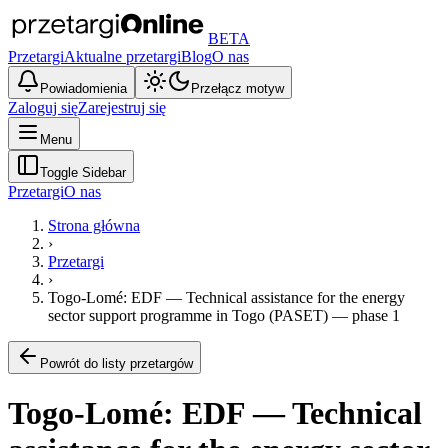
BETA
Przetargi
Aktualne przetargi
Blog
O nas
Powiadomienia
Przełącz motyw
Zaloguj się
Zarejestruj się
Menu
Toggle Sidebar
Przetargi
O nas
Strona główna
›
Przetargi
›
Togo-Lomé: EDF — Technical assistance for the energy
sector support programme in Togo (PASET) — phase 1
Powrót do listy przetargów
Togo-Lomé: EDF — Technical