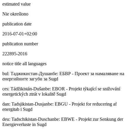
estimated value
Nie określono
publication date
2016-07-01+02:00
publication number
222895-2016
notice title all languages
bul
:
Таджикистан-Душанбе: ЕБВР - Проект за намаляване на
енергийните загуби за Sugd
ces
:
Tádžikistán-Dušanbe: EBOR - Projekt týkající se snižování
energetických ztrát v lokalitě Sugd
dan
:
Tadsjikistan-Dusjanbe: EBGU - Projekt for reducering af
energitab i Sugd
deu
:
Tadschikistan-Duschanbe: EBWE - Projekt zur Senkung der
Energieverluste in Sugd