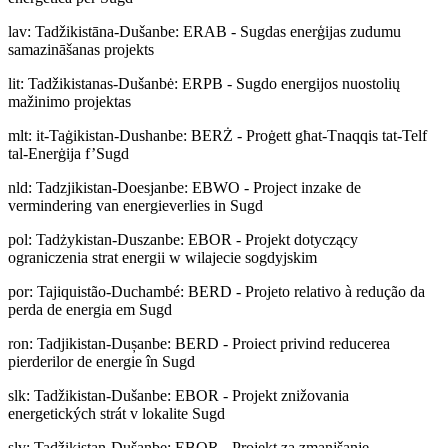
lav
:
Tadžikistāna-Dušanbe: ERAB - Sugdas enerģijas zudumu
samazināšanas projekts
lit
:
Tadžikistanas-Dušanbė: ERPB - Sugdo energijos nuostolių
mažinimo projektas
mlt
:
it-Taġikistan-Dushanbe: BERŻ - Proġett għat-Tnaqqis tat-Telf
tal-Enerġija f’Sugd
nld
:
Tadzjikistan-Doesjanbe: EBWO - Project inzake de
vermindering van energieverlies in Sugd
pol
:
Tadżykistan-Duszanbe: EBOR - Projekt dotyczący
ograniczenia strat energii w wilajecie sogdyjskim
por
:
Tajiquistão-Duchambé: BERD - Projeto relativo à redução da
perda de energia em Sugd
ron
:
Tadjikistan-Dușanbe: BERD - Proiect privind reducerea
pierderilor de energie în Sugd
slk
:
Tadžikistan-Dušanbe: EBOR - Projekt znižovania
energetických strát v lokalite Sugd
slv
:
Tadžikistan-Dušanbe: EBOR - Projekt za zmanjšanje