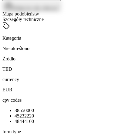
Zaloguj się, aby zobaczyć
Mapa podobieństw
Szczegóły techniczne
Kategoria
Nie określono
Źródło
TED
currency
EUR
cpv codes
38550000
45232220
48444100
form type