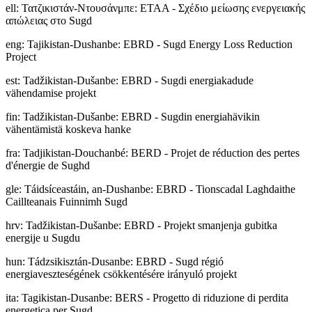
ell
:
Τατζικιστάν-Ντουσάνμπε: ΕΤΑΑ - Σχέδιο μείωσης ενεργειακής
απώλειας στο Sugd
eng
:
Tajikistan-Dushanbe: EBRD - Sugd Energy Loss Reduction
Project
est
:
Tadžikistan-Dušanbe: EBRD - Sugdi energiakadude
vähendamise projekt
fin
:
Tadžikistan-Dušanbe: EBRD - Sugdin energiahävikin
vähentämistä koskeva hanke
fra
:
Tadjikistan-Douchanbé: BERD - Projet de réduction des pertes
d'énergie de Sughd
gle
:
Táidsíceastáin, an-Dushanbe: EBRD - Tionscadal Laghdaithe
Caillteanais Fuinnimh Sugd
hrv
:
Tadžikistan-Dušanbe: EBRD - Projekt smanjenja gubitka
energije u Sugdu
hun
:
Tádzsikisztán-Dusanbe: EBRD - Sugd régió
energiaveszteségének csökkentésére irányuló projekt
ita
:
Tagikistan-Dusanbe: BERS - Progetto di riduzione di perdita
energetica per Sugd