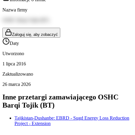
Nazwa firmy
OSHC Barqi Tojik (BT)
Zaloguj się, aby zobaczyć
Daty
Utworzono
1 lipca 2016
Zaktualizowano
26 marca 2026
Inne przetargi zamawiającego
OSHC
Barqi Tojik (BT)
Tajikistan-Dushanbe: EBRD - Sugd Energy Loss Reduction
Project - Extension